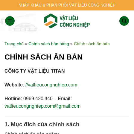
Skip
NHẬP KHẨU & PHÂN PHỐI VẬT LIỆU CÔNG NGHIỆP
to
content
Trang chủ
»
Chính sách bán hàng
»
Chính sách ấn bản
CHÍNH SÁCH ẤN BẢN
CÔNG TY VẬT LIỆU TITAN
Website:
//vatlieucongnghiep.com
Hotline:
0969.420.440 –
Email:
vatlieucongnghiep.com@gmail.com
1. Mục đích của chính sách