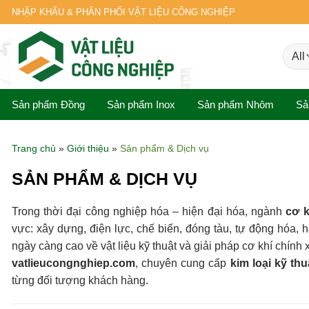
Skip
NHẬP KHẨU & PHÂN PHỐI VẬT LIỆU CÔNG NGHIỆP
to
content
Sản phẩm Đồng
Sản phẩm Inox
Sản phẩm Nhôm
Sả
Trang chủ
»
Giới thiệu
»
Sản phẩm & Dịch vụ
SẢN PHẨM & DỊCH VỤ
Trong thời đại công nghiệp hóa – hiện đại hóa, ngành
cơ k
vực: xây dựng, điện lực, chế biến, đóng tàu, tự động hóa
ngày càng cao về vật liệu kỹ thuật và giải pháp cơ khí chính 
vatlieucongnghiep.com
, chuyên cung cấp
kim loại kỹ th
từng đối tượng khách hàng.