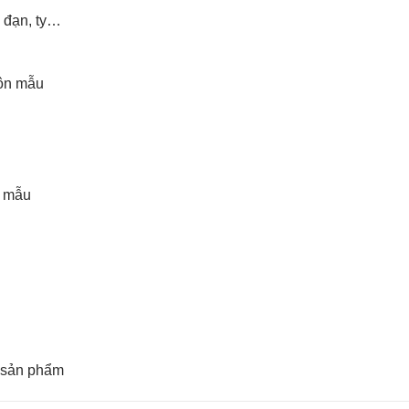
c đạn, ty…
uôn mẫu
o mẫu
a sản phẩm