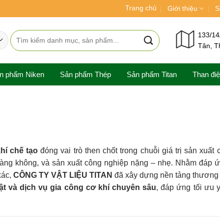
Trang chủ
Giới thiệu
S
Tìm
133/14
Tân, T
kiếm:
n phẩm Niken
Sản phẩm Thép
Sản phẩm Titan
Than đi
hí chế tạo
đóng vai trò then chốt trong chuỗi giá trị sản xuất 
, hàng không, và sản xuất công nghiệp nặng – nhẹ. Nhằm đáp 
xác,
CÔNG TY VẬT LIỆU TITAN
đã xây dựng nền tảng thương 
uật và dịch vụ gia công cơ khí chuyên sâu
, đáp ứng tối ưu 