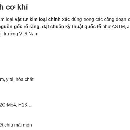
h cơ khí
ăm loại
vật tư kim loại chính xác
dùng trong các công đoạn c
nguồn gốc rõ ràng, đạt chuẩn kỹ thuật quốc tế
như ASTM, JI
hị trường Việt Nam.
m, y tế, hóa chất
42CrMo4, H13…
iết chịu mài mòn