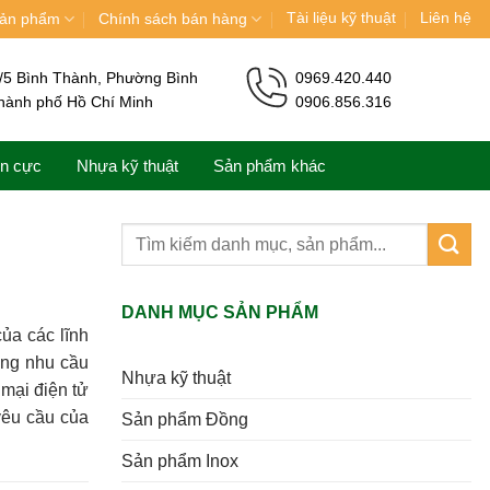
Tài liệu kỹ thuật
Liên hệ
ản phẩm
Chính sách bán hàng
/5 Bình Thành, Phường Bình
0969.420.440
hành phố Hồ Chí Minh
0906.856.316
ện cực
Nhựa kỹ thuật
Sản phẩm khác
DANH MỤC SẢN PHẨM
của các lĩnh
ứng nhu cầu
Nhựa kỹ thuật
mại điện tử
yêu cầu của
Sản phẩm Đồng
Sản phẩm Inox