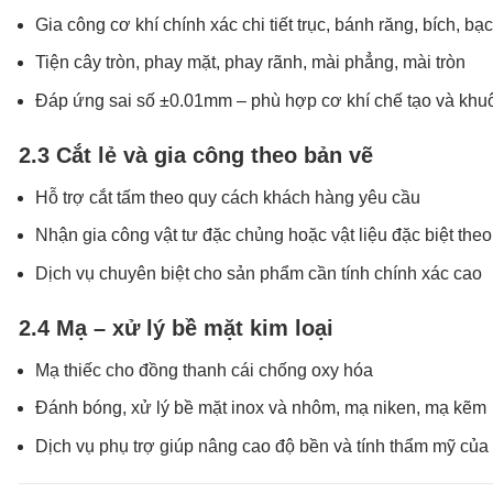
Gia công cơ khí chính xác chi tiết trục, bánh răng, bích, bạ
Tiện cây tròn, phay mặt, phay rãnh, mài phẳng, mài tròn
Đáp ứng sai số ±0.01mm – phù hợp cơ khí chế tạo và kh
2.3 Cắt lẻ và gia công theo bản vẽ
Hỗ trợ cắt tấm theo quy cách khách hàng yêu cầu
Nhận gia công vật tư đặc chủng hoặc vật liệu đặc biệt the
Dịch vụ chuyên biệt cho sản phẩm cần tính chính xác cao
2.4 Mạ – xử lý bề mặt kim loại
Mạ thiếc cho đồng thanh cái chống oxy hóa
Đánh bóng, xử lý bề mặt inox và nhôm, mạ niken, mạ kẽm
Dịch vụ phụ trợ giúp nâng cao độ bền và tính thẩm mỹ củ