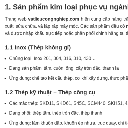
1. Sản phẩm kim loại phục vụ ngàn
Trang web
vatlieucongnghiep.com
hiện cung cấp hàng tr
xuất, sửa chữa, và lắp ráp máy móc. Các sản phẩm đều có
và được nhập khẩu trực tiếp hoặc phân phối chính hãng tại t
1.1 Inox (Thép không gỉ)
Chủng loại: Inox 201, 304, 316, 310, 430…
Dạng sản phẩm: tấm, cuộn, ống, cây tròn đặc, thanh la
Ứng dụng: chế tạo kết cấu thép, cơ khí xây dựng, thực phẩ
1.2 Thép kỹ thuật – Thép công cụ
Các mác thép: SKD11, SKD61, S45C, SCM440, SKH51, 
Dạng phôi: thép tấm, thép tròn đặc, thép thanh
Ứng dụng: làm khuôn dập, khuôn ép nhựa, trục quay, chi t