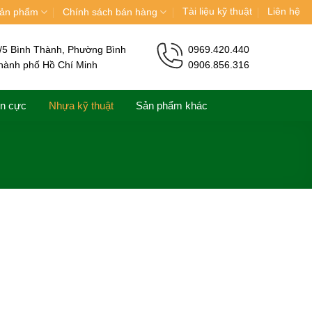
Tài liệu kỹ thuật
Liên hệ
ản phẩm
Chính sách bán hàng
/5 Bình Thành, Phường Bình
0969.420.440
hành phố Hồ Chí Minh
0906.856.316
ện cực
Nhựa kỹ thuật
Sản phẩm khác