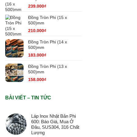
239.000
₫
Đồng Tròn Phi (15 x
500)mm
210.000
₫
Đồng Tròn Phi (14 x
500)mm
183.000
₫
Đồng Tròn Phi (13 x
500)mm
158.000
₫
BÀI VIẾT – TIN TỨC
Láp Inox Nhật Bản Phi
600: Báo Giá, Mua Ở
Đâu, SUS304, 316 Chất
Lượng