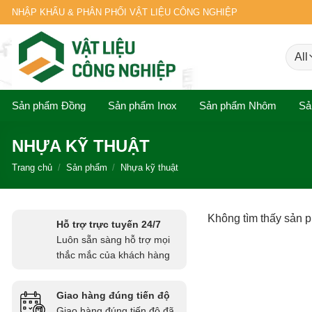
Skip
NHẬP KHẨU & PHÂN PHỐI VẬT LIỆU CÔNG NGHIỆP
to
content
Sản phẩm Đồng
Sản phẩm Inox
Sản phẩm Nhôm
Sả
NHỰA KỸ THUẬT
Trang chủ
/
Sản phẩm
/
Nhựa kỹ thuật
Không tìm thấy sản 
Hỗ trợ trực tuyến 24/7
Luôn sẵn sàng hỗ trợ mọi
thắc mắc của khách hàng
Giao hàng đúng tiến độ
Giao hàng đúng tiến độ đã