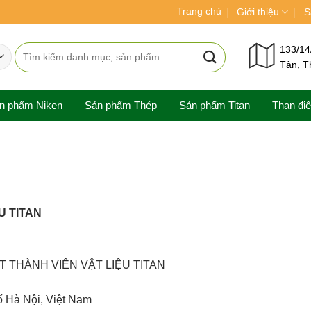
Trang chủ
Giới thiệu
S
Tìm
133/14
Tân, T
kiếm:
n phẩm Niken
Sản phẩm Thép
Sản phẩm Titan
Than đi
U TITAN
MỘT THÀNH VIÊN VẬT LIỆU TITAN
ố Hà Nội, Việt Nam