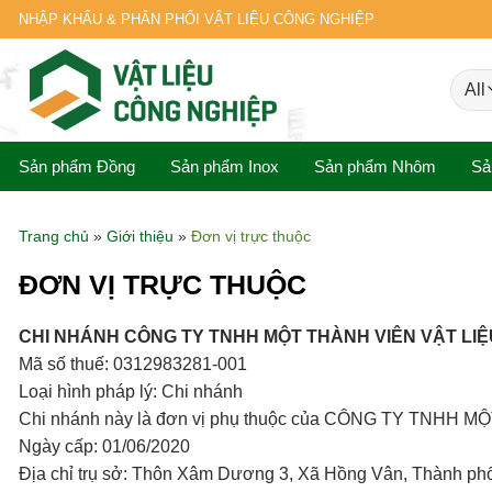
Skip
NHẬP KHẨU & PHÂN PHỐI VẬT LIỆU CÔNG NGHIỆP
to
content
Sản phẩm Đồng
Sản phẩm Inox
Sản phẩm Nhôm
Sả
Trang chủ
»
Giới thiệu
»
Đơn vị trực thuộc
ĐƠN VỊ TRỰC THUỘC
CHI NHÁNH CÔNG TY TNHH MỘT THÀNH VIÊN VẬT LIỆ
Mã số thuế: 0312983281-001
Loại hình pháp lý: Chi nhánh
Chi nhánh này là đơn vị phụ thuộc của CÔNG TY TNHH 
Ngày cấp: 01/06/2020
Địa chỉ trụ sở: Thôn Xâm Dương 3, Xã Hồng Vân, Thành ph