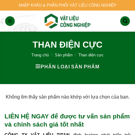
Skip
NHẬP KHẨU & PHÂN PHỐI VẬT LIỆU CÔNG NGHIỆP
to
content
THAN ĐIỆN CỰC
Trang chủ
/
Sản phẩm
/
Than điện cực
PHÂN LOẠI SẢN PHẨM
Không tìm thấy sản phẩm nào khớp với lựa chọn của bạn.
LIÊN HỆ NGAY để được tư vấn sản phẩm
và chính sách giá tốt nhất
CÔNG TY VẬT LIỆU TITAN
định hướng phát triển trở