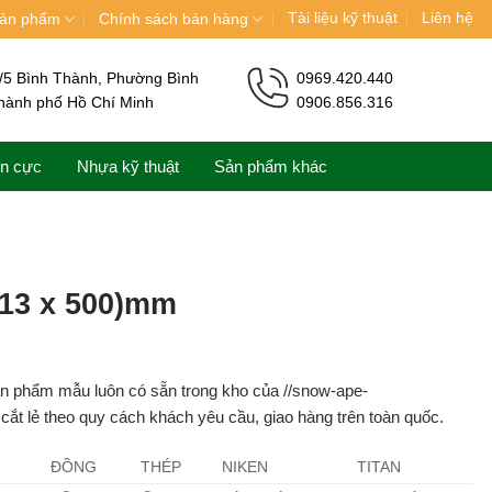
Tài liệu kỹ thuật
Liên hệ
ản phẩm
Chính sách bán hàng
/5 Bình Thành, Phường Bình
0969.420.440
hành phố Hồ Chí Minh
0906.856.316
ện cực
Nhựa kỹ thuật
Sản phẩm khác
(13 x 500)mm
n phẩm mẫu luôn có sẵn trong kho của //snow-ape-
ắt lẻ theo quy cách khách yêu cầu, giao hàng trên toàn quốc.
ĐỒNG
THÉP
NIKEN
TITAN