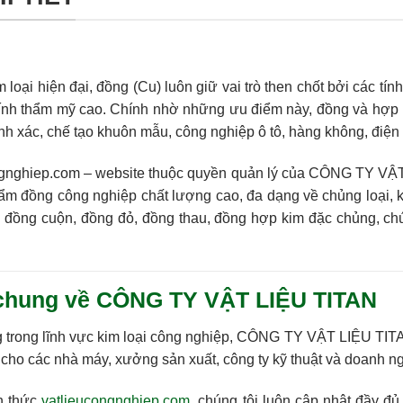
m loại hiện đại,
đồng (Cu)
luôn giữ vai trò then chốt bởi các tính
tính thẩm mỹ cao
. Chính nhờ những ưu điểm này,
đồng và hợp
hính xác, chế tạo khuôn mẫu, công nghiệp ô tô, hàng không, điệ
ngnghiep.com
– website thuộc quyền quản lý của
CÔNG TY VẬT
ẩm đồng công nghiệp chất lượng cao
, đa dạng về chủng loại, 
n
đồng cuộn, đồng đỏ, đồng thau, đồng hợp kim đặc chủng
, ch
u chung về CÔNG TY VẬT LIỆU TITAN
trong lĩnh vực kim loại công nghiệp,
CÔNG TY VẬT LIỆU TIT
cho các nhà máy, xưởng sản xuất, công ty kỹ thuật và doanh ng
h thức
vatlieucongnghiep.com
, chúng tôi luôn cập nhật đầy đủ