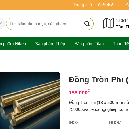
Trang chủ
Giới thiệu
S
Tìm
133/14
Tân, T
kiếm:
n phẩm Niken
Sản phẩm Thép
Sản phẩm Titan
Than đi
Đồng Tròn Phi 
₫
158.000
Đồng Tròn Phi (13 x 500)mm sả
799905.vatlieucongnghiep.com/ c
INOX
NHÔM