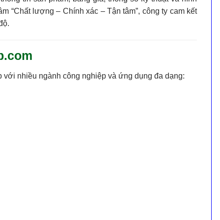
hâm
“Chất lượng – Chính xác – Tận tâm”
, công ty cam kết
 độ
.
ep.com
p với nhiều ngành công nghiệp và ứng dụng đa dạng: