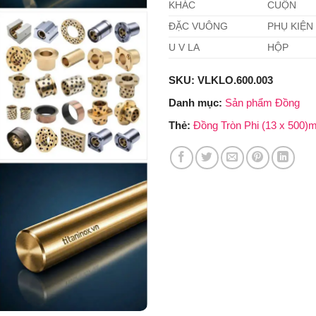
KHÁC
CUỘN
ĐẶC VUÔNG
PHỤ KIỆN
U V LA
HỘP
SKU:
VLKLO.600.003
Danh mục:
Sản phẩm Đồng
Thẻ:
Đồng Tròn Phi (13 x 500