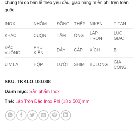
chúng tôi có bán lẻ theo yêu cầu, giao hàng miễn phí trên toàn
quốc.
INOX
NHÔM
ĐỒNG
THÉP
NIKEN
TITAN
LÁP
LỤC
KHÁC
CUỘN
TẤM
ỐNG
TRÒN
GIÁC
ĐẶC
PHỤ
DÂY
CÁP
XÍCH
BI
VUÔNG
KIỆN
GIA
U V LA
HỘP
LƯỚI
SHIM
BULONG
CÔNG
SKU:
TKKLO.100.008
Danh mục:
Sản phẩm Inox
Thẻ:
Láp Tròn Đặc Inox Phi (18 x 500)mm