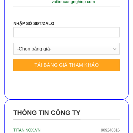
vatlieucongnghiep.com
NHẬP SỐ SĐT/ZALO
THÔNG TIN CÔNG TY
TITANINOX.VN
909246316