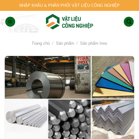
Skip
NHẬP KHẨU & PHÂN PHỐI VẬT LIỆU CÔNG NGHIỆP
to
content
Trang chủ
/
Sản phẩm
/
Sản phẩm Inox