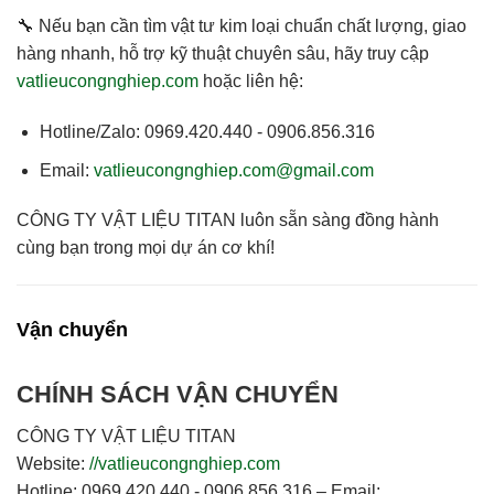
🔧 Nếu bạn cần
tìm vật tư kim loại chuẩn chất lượng, giao
hàng nhanh, hỗ trợ kỹ thuật chuyên sâu
, hãy truy cập
vatlieucongnghiep.com
hoặc liên hệ:
Hotline/Zalo:
0969.420.440 - 0906.856.316
Email:
vatlieucongnghiep.com@gmail.com
CÔNG TY VẬT LIỆU TITAN
luôn sẵn sàng đồng hành
cùng bạn trong mọi dự án cơ khí!
Vận chuyển
CHÍNH SÁCH VẬN CHUYỂN
CÔNG TY VẬT LIỆU TITAN
Website:
//vatlieucongnghiep.com
Hotline:
0969.420.440 - 0906.856.316 –
Email: