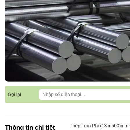
Gọi lại
Thép Tròn Phi (13 x 500)mm 
Thông tin chi tiết