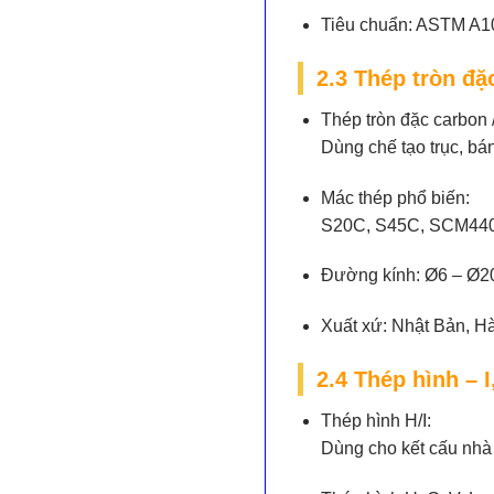
Tiêu chuẩn:
ASTM A106
2.3 Thép tròn đặ
Thép tròn đặc carbon 
Dùng chế tạo trục, bá
Mác thép phổ biến:
S20C, S45C, SCM440
Đường kính:
Ø6 – Ø20
Xuất xứ:
Nhật Bản, Hà
2.4 Thép hình – I,
Thép hình H/I:
Dùng cho kết cấu nhà