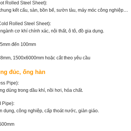
t Rolled Steel Sheet):
khung kết cấu, sàn, bồn bể, sườn tàu, máy móc công nghiệp…
old Rolled Steel Sheet):
gành cơ khí chính xác, nội thất, ô tô, đồ gia dụng.
.5mm đến 100mm
8mm, 1500x6000mm hoặc cắt theo yêu cầu
Ống đúc, ống hàn
ss Pipe):
g dùng trong dầu khí, nồi hơi, hóa chất.
 Pipe):
n dụng, công nghiệp, cấp thoát nước, giàn giáo.
Ø500mm