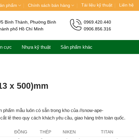
Tài liệu kỹ thuật
Liên hệ
ản phẩm
Chính sách bán hàng
/5 Bình Thành, Phường Bình
0969.420.440
hành phố Hồ Chí Minh
0906.856.316
ện cực
Nhựa kỹ thuật
Sản phẩm khác
(13 x 500)mm
n phẩm mẫu luôn có sẵn trong kho của //snow-ape-
ắt lẻ theo quy cách khách yêu cầu, giao hàng trên toàn quốc.
ĐỒNG
THÉP
NIKEN
TITAN