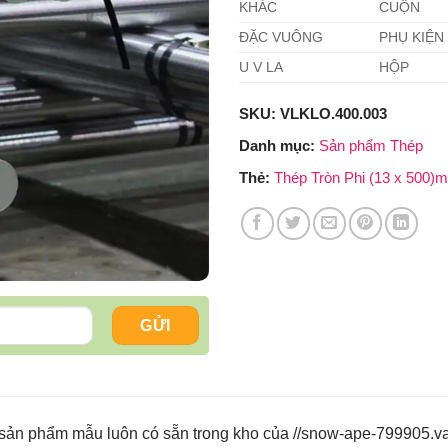
KHÁC
CUỘN
ĐẶC VUÔNG
PHỤ KIỆN
U V LA
HỘP
SKU:
VLKLO.400.003
Danh mục:
Sản phẩm Thép
Thẻ:
Thép Tròn Phi (13 x 500)
sản phẩm mẫu luôn có sẵn trong kho của //snow-ape-799905.vat