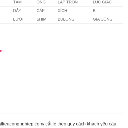
TẤM
ỐNG
LÁP TRÒN
LỤC GIÁC
DÂY
CÁP
XÍCH
BI
LƯỚI
SHIM
BULONG
GIA CÔNG
mm
lieucongnghiep.com/ cắt lẻ theo quy cách khách yêu cầu,