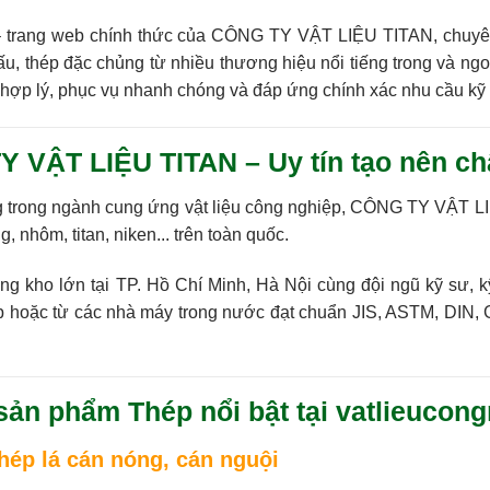
 trang web chính thức của
CÔNG TY VẬT LIỆU TITAN
, chuy
cấu, thép đặc chủng
từ nhiều thương hiệu nổi tiếng trong và ng
 hợp lý
,
phục vụ nhanh chóng
và
đáp ứng chính xác nhu cầu kỹ 
Y VẬT LIỆU TITAN – Uy tín tạo nên ch
 trong ngành cung ứng vật liệu công nghiệp,
CÔNG TY VẬT LI
, nhôm, titan, niken...
trên toàn quốc.
ng kho lớn tại TP. Hồ Chí Minh, Hà Nội cùng đội ngũ kỹ sư, 
p hoặc từ các nhà máy trong nước đạt chuẩn
JIS, ASTM, DIN,
sản phẩm Thép nổi bật tại vatlieucon
hép lá cán nóng, cán nguội