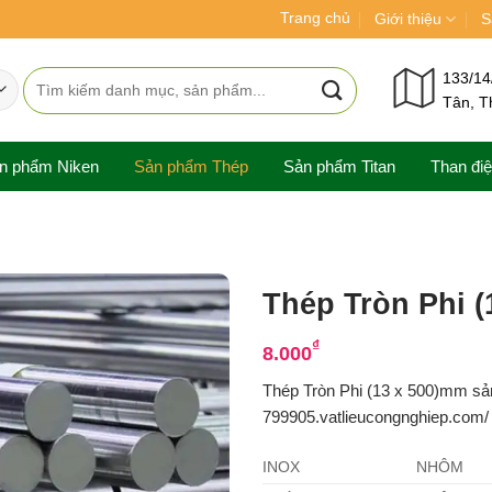
Trang chủ
Giới thiệu
S
Tìm
133/14
Tân, T
kiếm:
n phẩm Niken
Sản phẩm Thép
Sản phẩm Titan
Than đi
Thép Tròn Phi 
₫
8.000
Thép Tròn Phi (13 x 500)mm sả
799905.vatlieucongnghiep.com/ c
INOX
NHÔM