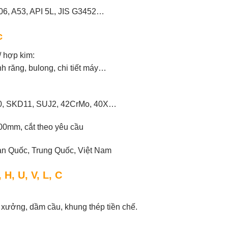
, A53, API 5L, JIS G3452…
c
/ hợp kim:
nh răng, bulong, chi tiết máy…
, SKD11, SUJ2, 42CrMo, 40X…
0mm, cắt theo yêu cầu
n Quốc, Trung Quốc, Việt Nam
 H, U, V, L, C
 xưởng, dầm cầu, khung thép tiền chế.