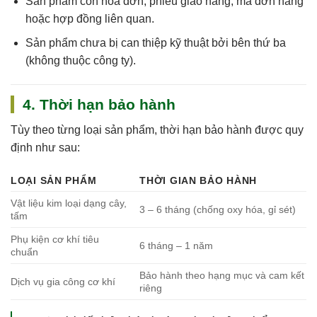
Sản phẩm còn
hóa đơn, phiếu giao hàng, mã đơn hàng
hoặc hợp đồng
liên quan.
Sản phẩm chưa bị can thiệp kỹ thuật bởi bên thứ ba
(không thuộc công ty).
4. Thời hạn bảo hành
Tùy theo từng loại sản phẩm, thời hạn bảo hành được quy
định như sau:
LOẠI SẢN PHẨM
THỜI GIAN BẢO HÀNH
Vật liệu kim loại dạng cây,
3 – 6 tháng (chống oxy hóa, gỉ sét)
tấm
Phụ kiện cơ khí tiêu
6 tháng – 1 năm
chuẩn
Bảo hành theo hạng mục và cam kết
Dịch vụ gia công cơ khí
riêng