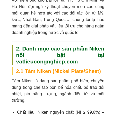
Với hệ thống kho bãi lớn tại TP. Hồ Chí Minh và
Hà Nội, đội ngũ kỹ thuật chuyên môn cao cùng
mối quan hệ hợp tác với các đối tác lớn từ Mỹ,
Đức, Nhật Bản, Trung Quốc,… chúng tôi tự hào
mang đến giải pháp vật liệu tối ưu cho hàng ngàn
doanh nghiệp trong nước và quốc tế.
2. Danh mục các sản phẩm Niken
nổi bật tại
vatlieucongnghiep.com
2.1 Tấm Niken (Nickel Plate/Sheet)
Tấm Niken là dạng sản phẩm phổ biến, chuyên
dùng trong chế tạo bồn bể hóa chất, bộ trao đổi
nhiệt, pin năng lượng, ngành điện tử và môi
trường.
Chất liệu:
Niken nguyên chất (Ni ≥ 99.6%) –