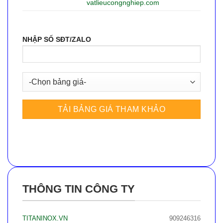
vatlieucongnghiep.com
NHẬP SỐ SĐT/ZALO
THÔNG TIN CÔNG TY
TITANINOX.VN
909246316