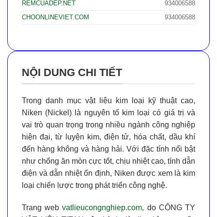
REMCUADEP.NET
934006588
CHOONLINEVIET.COM
934006588
NỘI DUNG CHI TIẾT
Trong danh mục vật liệu kim loại kỹ thuật cao,
Niken (Nickel)
là nguyên tố kim loại có giá trị và
vai trò quan trọng trong nhiều ngành công nghiệp
hiện đại, từ luyện kim, điện tử, hóa chất, dầu khí
đến hàng không và hàng hải. Với đặc tính nổi bật
như
chống ăn mòn cực tốt
,
chịu nhiệt cao
,
tính dẫn
điện và dẫn nhiệt ổn định
, Niken được xem là kim
loại chiến lược trong phát triển công nghệ.
Trang web
vatlieucongnghiep.com
, do
CÔNG TY