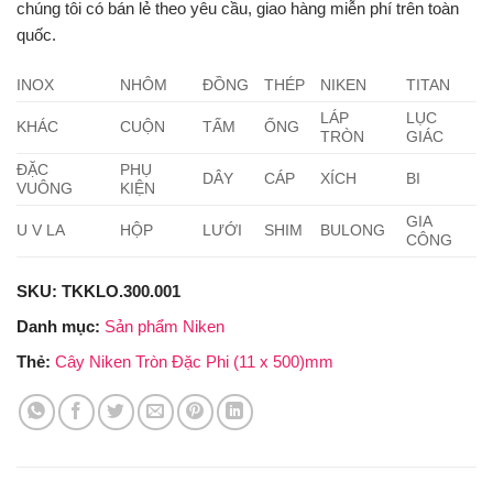
chúng tôi có bán lẻ theo yêu cầu, giao hàng miễn phí trên toàn
quốc.
INOX
NHÔM
ĐỒNG
THÉP
NIKEN
TITAN
LÁP
LỤC
KHÁC
CUỘN
TẤM
ỐNG
TRÒN
GIÁC
ĐẶC
PHỤ
DÂY
CÁP
XÍCH
BI
VUÔNG
KIỆN
GIA
U V LA
HỘP
LƯỚI
SHIM
BULONG
CÔNG
SKU:
TKKLO.300.001
Danh mục:
Sản phẩm Niken
Thẻ:
Cây Niken Tròn Đặc Phi (11 x 500)mm