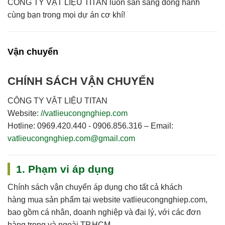
CÔNG TY VẬT LIỆU TITAN
luôn sẵn sàng đồng hành
cùng bạn trong mọi dự án cơ khí!
Vận chuyển
CHÍNH SÁCH VẬN CHUYỂN
CÔNG TY VẬT LIỆU TITAN
Website:
//vatlieucongnghiep.com
Hotline:
0969.420.440 - 0906.856.316 –
Email:
vatlieucongnghiep.com@gmail.com
1. Phạm vi áp dụng
Chính sách vận chuyển áp dụng cho
tất cả khách
hàng
mua sản phẩm tại website
vatlieucongnghiep.com
,
bao gồm cá nhân, doanh nghiệp và đại lý, với các đơn
hàng trong và ngoài TP.HCM.