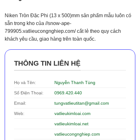
Niken Tròn Đặc Phi (13 x 500)mm sản phẩm mẫu luôn có
sẵn trong kho của //snow-ape-
799905.vatlieucongnghiep.com/ cắt lẻ theo quy cách
khách yêu cầu, giao hàng trên toàn quốc.
THÔNG TIN LIÊN HỆ
Họ và Tên:
Nguyễn Thanh Tùng
Số Điện Thoại:
0969.420.440
Email:
tungvatlieutitan@gmail.com
Web:
vatlieukimloai.com
vatlieukimloai.net
vatlieucongnghiep.com