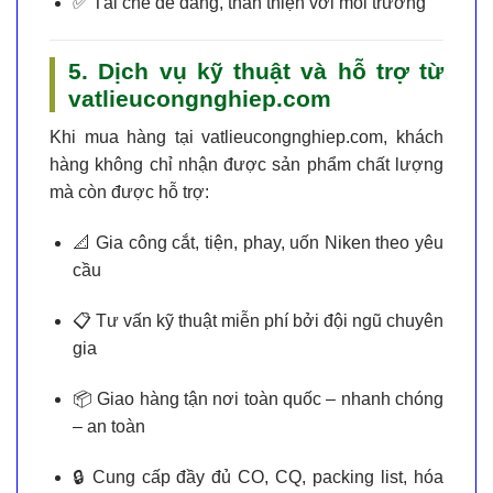
✅
Tái chế dễ dàng
, thân thiện với môi trường
5. Dịch vụ kỹ thuật và hỗ trợ từ
vatlieucongnghiep.com
Khi mua hàng tại
vatlieucongnghiep.com
, khách
hàng không chỉ nhận được sản phẩm chất lượng
mà còn được hỗ trợ:
📐
Gia công cắt, tiện, phay, uốn Niken theo yêu
cầu
📋
Tư vấn kỹ thuật miễn phí
bởi đội ngũ chuyên
gia
📦
Giao hàng tận nơi toàn quốc
– nhanh chóng
– an toàn
🔒
Cung cấp đầy đủ CO, CQ, packing list, hóa