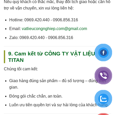
Nếu quý khách có thắc mắc, thay đổi lịch giao hoặc cần hỗ
trợ về vận chuyển, xin vui lòng liên hệ:
Hotline:
0969.420.440 - 0906.856.316
Email:
vatlieucongnghiep.com@gmail.com
Zalo:
0969.420.440 - 0906.856.316
9. Cam kết từ CÔNG TY VẬT LIỆU
TITAN
Chúng tôi cam kết:
Giao hàng
đúng sản phẩm – đủ số lượng – đúng thời
gian
.
Đóng gói chắc chắn, an toàn.
Luôn
ưu tiên quyền lợi và sự hài lòng của khách hàng
.