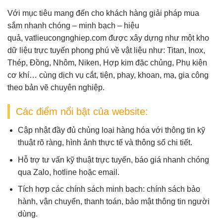
Với mục tiêu mang đến cho khách hàng giải pháp mua
sắm nhanh chóng – minh bạch – hiệu
quả,
vatlieucongnghiep.com
được xây dựng như một
kho
dữ liệu trực tuyến
phong phú về vật liệu như:
Titan, Inox,
Thép, Đồng, Nhôm, Niken, Hợp kim đặc chủng, Phụ kiện
cơ khí
… cùng dịch vụ
cắt, tiện, phay, khoan, mạ, gia công
theo bản vẽ
chuyên nghiệp.
Các điểm nổi bật của website:
Cập nhật đầy đủ chủng loại hàng hóa
với thông tin kỹ
thuật rõ ràng, hình ảnh thực tế và thông số chi tiết.
Hỗ trợ tư vấn kỹ thuật trực tuyến
, báo giá nhanh chóng
qua Zalo, hotline hoặc email.
Tích hợp các chính sách minh bạch
: chính sách bảo
hành, vận chuyển, thanh toán, bảo mật thông tin người
dùng.