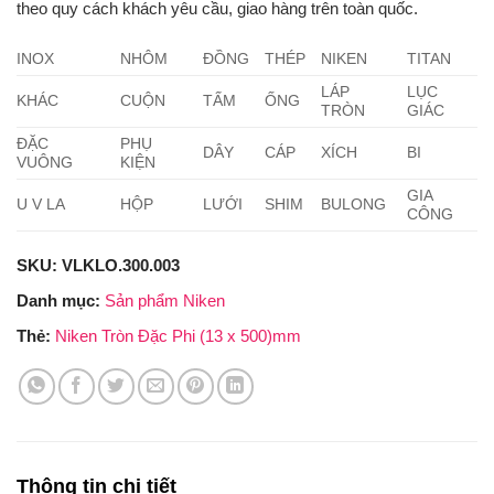
theo quy cách khách yêu cầu, giao hàng trên toàn quốc.
INOX
NHÔM
ĐỒNG
THÉP
NIKEN
TITAN
LÁP
LỤC
KHÁC
CUỘN
TẤM
ỐNG
TRÒN
GIÁC
ĐẶC
PHỤ
DÂY
CÁP
XÍCH
BI
VUÔNG
KIỆN
GIA
U V LA
HỘP
LƯỚI
SHIM
BULONG
CÔNG
SKU:
VLKLO.300.003
Danh mục:
Sản phẩm Niken
Thẻ:
Niken Tròn Đặc Phi (13 x 500)mm
Thông tin chi tiết