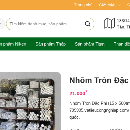
Trang chủ
Giới thiệu
S
Tìm
133/14
Tân, T
kiếm:
n phẩm Niken
Sản phẩm Thép
Sản phẩm Titan
Than đi
Nhôm Tròn Đặc 
₫
21.000
Nhôm Tròn Đặc Phi (15 x 500)
799905.vatlieucongnghiep.com/ c
quốc.