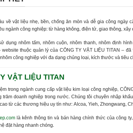
cầu về
vật liệu nhẹ, bền, chống ăn mòn và dễ gia công
ngày c
iều ngành công nghiệp: từ hàng không, điện tử, giao thông, xây 
 sử dụng
nhôm tấm, nhôm cuộn, nhôm thanh, nhôm định hình
 website thuộc quản lý của
CÔNG TY VẬT LIỆU TITAN
– đã 
nhôm công nghiệp với đa dạng chủng loại, kích thước và tiêu c
TY VẬT LIỆU TITAN
ệm trong ngành cung cấp vật liệu kim loại công nghiệp,
CÔNG
 trăm doanh nghiệp trong nước. Chúng tôi chuyên nhập khẩ
 cao
từ các thương hiệu uy tín như:
Alcoa, Yieh, Zhongwang, Ch
iep.com
là kênh thông tin và bán hàng chính thức của công ty
n hệ đặt hàng nhanh chóng.