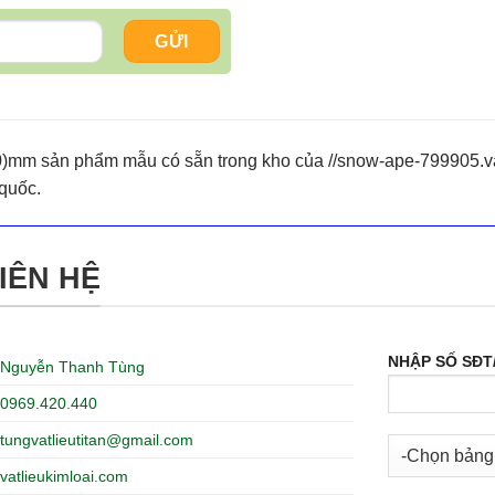
)mm sản phẩm mẫu có sẵn trong kho của //snow-ape-799905.vat
 quốc.
IÊN HỆ
NHẬP SỐ SĐT
Nguyễn Thanh Tùng
0969.420.440
tungvatlieutitan@gmail.com
vatlieukimloai.com