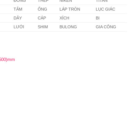
ĐỒNG
THÉP
NIKEN
TITAN
TẤM
ỐNG
LÁP TRÒN
LỤC GIÁC
DÂY
CÁP
XÍCH
BI
LƯỚI
SHIM
BULONG
GIA CÔNG
 500)mm