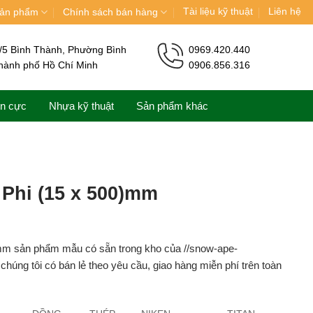
Tài liệu kỹ thuật
Liên hệ
ản phẩm
Chính sách bán hàng
/5 Bình Thành, Phường Bình
0969.420.440
hành phố Hồ Chí Minh
0906.856.316
ện cực
Nhựa kỹ thuật
Sản phẩm khác
Phi (15 x 500)mm
mm sản phẩm mẫu có sẵn trong kho của //snow-ape-
húng tôi có bán lẻ theo yêu cầu, giao hàng miễn phí trên toàn