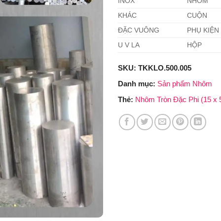
INOX
NHÔM
KHÁC
CUỘN
ĐẶC VUÔNG
PHỤ KIỆN
U V LA
HỘP
SKU:
TKKLO.500.005
Danh mục:
Sản phẩm Nhôm
Thẻ:
Nhôm Tròn Đặc Phi (15 x