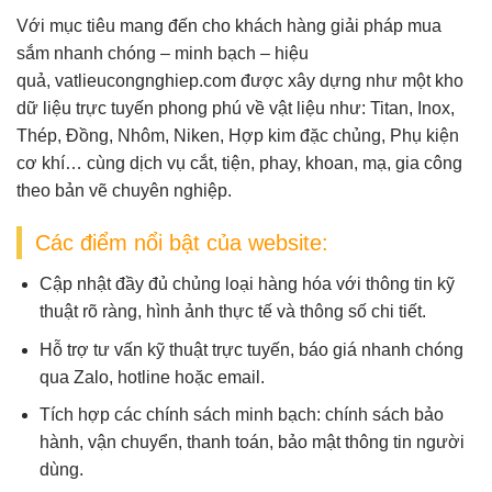
Với mục tiêu mang đến cho khách hàng giải pháp mua
sắm nhanh chóng – minh bạch – hiệu
quả,
vatlieucongnghiep.com
được xây dựng như một
kho
dữ liệu trực tuyến
phong phú về vật liệu như:
Titan, Inox,
Thép, Đồng, Nhôm, Niken, Hợp kim đặc chủng, Phụ kiện
cơ khí
… cùng dịch vụ
cắt, tiện, phay, khoan, mạ, gia công
theo bản vẽ
chuyên nghiệp.
Các điểm nổi bật của website:
Cập nhật đầy đủ chủng loại hàng hóa
với thông tin kỹ
thuật rõ ràng, hình ảnh thực tế và thông số chi tiết.
Hỗ trợ tư vấn kỹ thuật trực tuyến
, báo giá nhanh chóng
qua Zalo, hotline hoặc email.
Tích hợp các chính sách minh bạch
: chính sách bảo
hành, vận chuyển, thanh toán, bảo mật thông tin người
dùng.