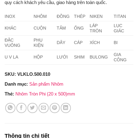
quy cách khách yêu cầu, giao hàng trên toàn quốc.
INOX
NHÔM
ĐỒNG
THÉP
NIKEN
TITAN
LÁP
LỤC
KHÁC
CUỘN
TẤM
ỐNG
TRÒN
GIÁC
ĐẶC
PHỤ
DÂY
CÁP
XÍCH
BI
VUÔNG
KIỆN
GIA
U V LA
HỘP
LƯỚI
SHIM
BULONG
CÔNG
SKU:
VLKLO.500.010
Danh mục:
Sản phẩm Nhôm
Thẻ:
Nhôm Tròn Phi (20 x 500)mm
Thông tin chi tiết