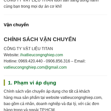
CÔNG TY VẬT LIỆU TITAN
luôn sẵn sàng đồng hành
cùng bạn trong mọi dự án cơ khí!
Vận chuyển
CHÍNH SÁCH VẬN CHUYỂN
CÔNG TY VẬT LIỆU TITAN
Website:
//vatlieucongnghiep.com
Hotline:
0969.420.440 - 0906.856.316 –
Email:
vatlieucongnghiep.com@gmail.com
1. Phạm vi áp dụng
Chính sách vận chuyển áp dụng cho
tất cả khách
hàng
mua sản phẩm tại website
vatlieucongnghiep.com
,
bao gồm cá nhân, doanh nghiệp và đại lý, với các đơn
hàng trong và ngoài TP.HCM.