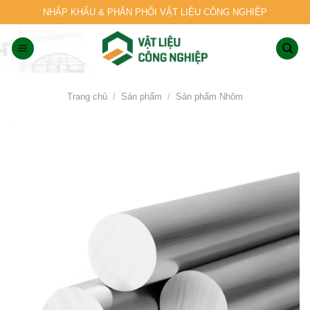
Skip
NHẬP KHẨU & PHÂN PHỐI VẬT LIỆU CÔNG NGHIỆP
to
content
Trang chủ
/
Sản phẩm
/
Sản phẩm Nhôm