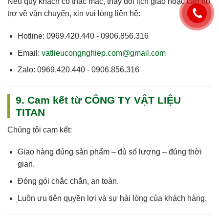
Nếu quý khách có thắc mắc, thay đổi lịch giao hoặc cần hỗ
trợ về vận chuyển, xin vui lòng liên hệ:
Hotline:
0969.420.440 - 0906.856.316
Email:
vatlieucongnghiep.com@gmail.com
Zalo:
0969.420.440 - 0906.856.316
9. Cam kết từ CÔNG TY VẬT LIỆU
TITAN
Chúng tôi cam kết:
Giao hàng
đúng sản phẩm – đủ số lượng – đúng thời
gian
.
Đóng gói chắc chắn, an toàn.
Luôn
ưu tiên quyền lợi và sự hài lòng của khách hàng
.