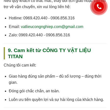
Nếu quý khách có thắc mắc, thay đổi lịch giao hoặc cần hỗ
trợ về vận chuyển, xin vui lòng liên hệ:
Hotline:
0969.420.440 - 0906.856.316
Email:
vatlieucongnghiep.com@gmail.com
Zalo:
0969.420.440 - 0906.856.316
9. Cam kết từ CÔNG TY VẬT LIỆU
TITAN
Chúng tôi cam kết:
Giao hàng
đúng sản phẩm – đủ số lượng – đúng thời
gian
.
Đóng gói chắc chắn, an toàn.
Luôn
ưu tiên quyền lợi và sự hài lòng của khách hàng
.