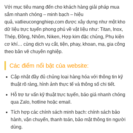
Với mục tiêu mang đến cho khách hàng giải pháp mua
sắm nhanh chóng – minh bạch – hiệu
quả,
vatlieucongnghiep.com
được xây dựng như một
kho
dữ liệu trực tuyến
phong phú về vật liệu như:
Titan, Inox,
Thép, Đồng, Nhôm, Niken, Hợp kim đặc chủng, Phụ kiện
cơ khí
… cùng dịch vụ
cắt, tiện, phay, khoan, mạ, gia công
theo bản vẽ
chuyên nghiệp.
Các điểm nổi bật của website:
Cập nhật đầy đủ chủng loại hàng hóa
với thông tin kỹ
thuật rõ ràng, hình ảnh thực tế và thông số chi tiết.
Hỗ trợ tư vấn kỹ thuật trực tuyến
, báo giá nhanh chóng
qua Zalo, hotline hoặc email.
Tích hợp các chính sách minh bạch
: chính sách bảo
hành, vận chuyển, thanh toán, bảo mật thông tin người
dùng.