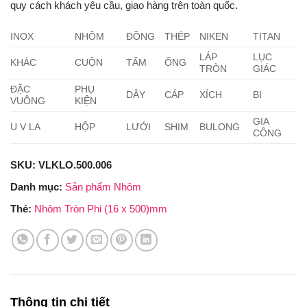
quy cách khách yêu cầu, giao hàng trên toàn quốc.
INOX
NHÔM
ĐỒNG
THÉP
NIKEN
TITAN
LÁP
LỤC
KHÁC
CUỘN
TẤM
ỐNG
TRÒN
GIÁC
ĐẶC
PHỤ
DÂY
CÁP
XÍCH
BI
VUÔNG
KIỆN
GIA
U V LA
HỘP
LƯỚI
SHIM
BULONG
CÔNG
SKU:
VLKLO.500.006
Danh mục:
Sản phẩm Nhôm
Thẻ:
Nhôm Tròn Phi (16 x 500)mm
Thông tin chi tiết