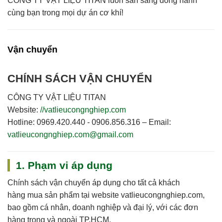
CÔNG TY VẬT LIỆU TITAN
luôn sẵn sàng đồng hành
cùng bạn trong mọi dự án cơ khí!
Vận chuyển
CHÍNH SÁCH VẬN CHUYỂN
CÔNG TY VẬT LIỆU TITAN
Website:
//vatlieucongnghiep.com
Hotline:
0969.420.440 - 0906.856.316 –
Email:
vatlieucongnghiep.com@gmail.com
1. Phạm vi áp dụng
Chính sách vận chuyển áp dụng cho
tất cả khách
hàng
mua sản phẩm tại website
vatlieucongnghiep.com
,
bao gồm cá nhân, doanh nghiệp và đại lý, với các đơn
hàng trong và ngoài TP.HCM.