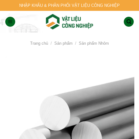
Skip
NHẬP KHẨU & PHÂN PHỐI VẬT LIỆU CÔNG NGHIỆP
to
content
Trang chủ
/
Sản phẩm
/
Sản phẩm Nhôm