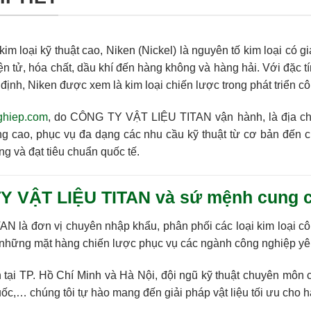
kim loại kỹ thuật cao,
Niken (Nickel)
là nguyên tố kim loại có gi
iện tử, hóa chất, dầu khí đến hàng không và hàng hải. Với đặc t
 định
, Niken được xem là kim loại chiến lược trong phát triển c
ghiep.com
, do
CÔNG TY VẬT LIỆU TITAN
vận hành, là địa c
g cao, phục vụ đa dạng các nhu cầu kỹ thuật từ cơ bản đến 
ng và đạt tiêu chuẩn quốc tế.
Y VẬT LIỆU TITAN và sứ mệnh cung cấp
TAN
là đơn vị chuyên nhập khẩu, phân phối các loại kim loại c
 những mặt hàng chiến lược phục vụ các ngành công nghiệp yêu 
 tại TP. Hồ Chí Minh và Hà Nội, đội ngũ kỹ thuật chuyên môn 
ốc,… chúng tôi tự hào mang đến giải pháp vật liệu tối ưu cho 