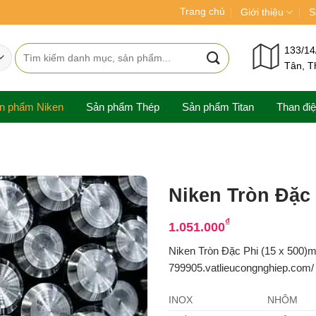
Trang chủ
Giới thiệu
S
Tìm
133/14
Tân, T
kiếm:
n phẩm Niken
Sản phẩm Thép
Sản phẩm Titan
Than đi
Niken Tròn Đặc
₫
1.051.000
Niken Tròn Đặc Phi (15 x 500)
799905.vatlieucongnghiep.com/ c
INOX
NHÔM