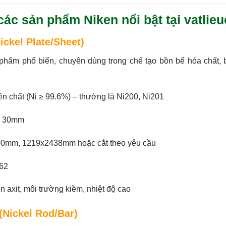
các sản phẩm Niken nổi bật tại vatli
ickel Plate/Sheet)
hẩm phổ biến, chuyên dùng trong chế tạo bồn bể hóa chất, bộ
n chất (Ni ≥ 99.6%) – thường là Ni200, Ni201
n 30mm
0mm, 1219x2438mm hoặc cắt theo yêu cầu
62
 axit, môi trường kiềm, nhiệt độ cao
(Nickel Rod/Bar)