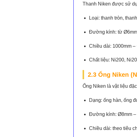
Thanh Niken được sử dụng
Loại:
thanh tròn, than
Đường kính:
từ Ø6mm
Chiều dài:
1000mm – 6
Chất liệu:
Ni200, Ni20
2.3 Ống Niken (N
Ống Niken là vật liệu đặ
Dạng:
ống hàn, ống đ
Đường kính:
Ø8mm –
Chiều dài:
theo tiêu c