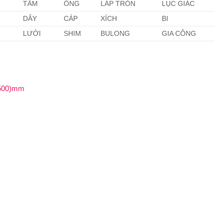
TẤM
ỐNG
LÁP TRÒN
LỤC GIÁC
DÂY
CÁP
XÍCH
BI
LƯỚI
SHIM
BULONG
GIA CÔNG
 500)mm