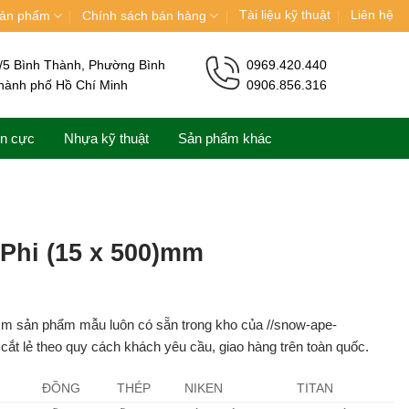
Tài liệu kỹ thuật
Liên hệ
ản phẩm
Chính sách bán hàng
/5 Bình Thành, Phường Bình
0969.420.440
hành phố Hồ Chí Minh
0906.856.316
ện cực
Nhựa kỹ thuật
Sản phẩm khác
 Phi (15 x 500)mm
mm sản phẩm mẫu luôn có sẵn trong kho của //snow-ape-
ắt lẻ theo quy cách khách yêu cầu, giao hàng trên toàn quốc.
ĐỒNG
THÉP
NIKEN
TITAN