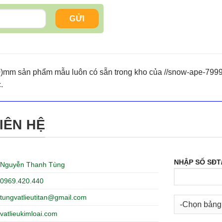
0)mm sản phẩm mẫu luôn có sẵn trong kho của //snow-ape-7999
.
IÊN HỆ
NHẬP SỐ SĐT
Nguyễn Thanh Tùng
0969.420.440
tungvatlieutitan@gmail.com
vatlieukimloai.com