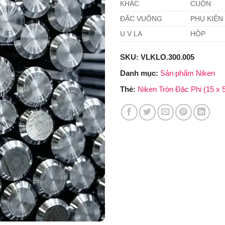
KHÁC
CUỘN
ĐẶC VUÔNG
PHỤ KIỆN
U V LA
HỘP
SKU:
VLKLO.300.005
Danh mục:
Sản phẩm Niken
Thẻ:
Niken Tròn Đặc Phi (15 x