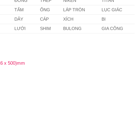
ĐỒNG
THÉP
NIKEN
TITAN
TẤM
ỐNG
LÁP TRÒN
LỤC GIÁC
DÂY
CÁP
XÍCH
BI
LƯỚI
SHIM
BULONG
GIA CÔNG
(16 x 500)mm