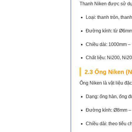
Thanh Niken được sử dụng
Loại:
thanh tròn, than
Đường kính:
từ Ø6mm
Chiều dài:
1000mm – 6
Chất liệu:
Ni200, Ni20
2.3 Ống Niken (N
Ống Niken là vật liệu đặ
Dạng:
ống hàn, ống đ
Đường kính:
Ø8mm –
Chiều dài:
theo tiêu c