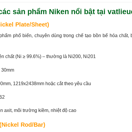
các sản phẩm Niken nổi bật tại vatli
ickel Plate/Sheet)
hẩm phổ biến, chuyên dùng trong chế tạo bồn bể hóa chất, bộ
n chất (Ni ≥ 99.6%) – thường là Ni200, Ni201
n 30mm
0mm, 1219x2438mm hoặc cắt theo yêu cầu
62
 axit, môi trường kiềm, nhiệt độ cao
(Nickel Rod/Bar)