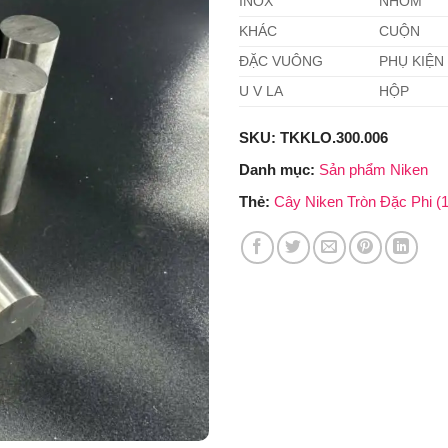
INOX
NHÔM
KHÁC
CUỘN
ĐẶC VUÔNG
PHỤ KIỆN
U V LA
HỘP
SKU:
TKKLO.300.006
Danh mục:
Sản phẩm Niken
Thẻ:
Cây Niken Tròn Đặc Phi 