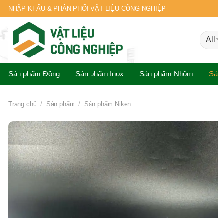
Skip
NHẬP KHẨU & PHÂN PHỐI VẬT LIỆU CÔNG NGHIỆP
to
content
Sản phẩm Đồng
Sản phẩm Inox
Sản phẩm Nhôm
Sả
Trang chủ
/
Sản phẩm
/
Sản phẩm Niken