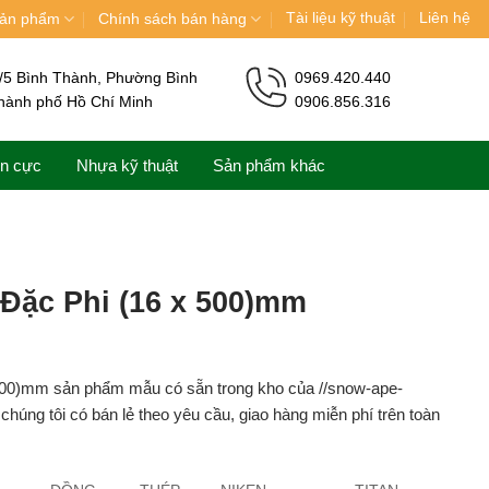
Tài liệu kỹ thuật
Liên hệ
ản phẩm
Chính sách bán hàng
/5 Bình Thành, Phường Bình
0969.420.440
hành phố Hồ Chí Minh
0906.856.316
ện cực
Nhựa kỹ thuật
Sản phẩm khác
 Đặc Phi (16 x 500)mm
500)mm sản phẩm mẫu có sẵn trong kho của //snow-ape-
húng tôi có bán lẻ theo yêu cầu, giao hàng miễn phí trên toàn