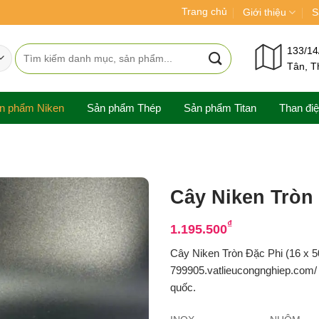
Trang chủ
Giới thiệu
S
Tìm
133/14
Tân, T
kiếm:
n phẩm Niken
Sản phẩm Thép
Sản phẩm Titan
Than đi
Cây Niken Tròn
₫
1.195.500
Cây Niken Tròn Đặc Phi (16 x 
799905.vatlieucongnghiep.com/ c
quốc.