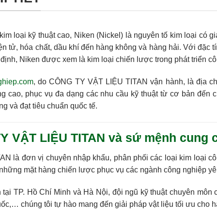
kim loại kỹ thuật cao,
Niken (Nickel)
là nguyên tố kim loại có gi
iện tử, hóa chất, dầu khí đến hàng không và hàng hải. Với đặc t
 định
, Niken được xem là kim loại chiến lược trong phát triển c
ghiep.com
, do
CÔNG TY VẬT LIỆU TITAN
vận hành, là địa c
g cao, phục vụ đa dạng các nhu cầu kỹ thuật từ cơ bản đến 
ng và đạt tiêu chuẩn quốc tế.
Y VẬT LIỆU TITAN và sứ mệnh cung cấp
TAN
là đơn vị chuyên nhập khẩu, phân phối các loại kim loại c
 những mặt hàng chiến lược phục vụ các ngành công nghiệp yêu 
 tại TP. Hồ Chí Minh và Hà Nội, đội ngũ kỹ thuật chuyên môn 
ốc,… chúng tôi tự hào mang đến giải pháp vật liệu tối ưu cho 