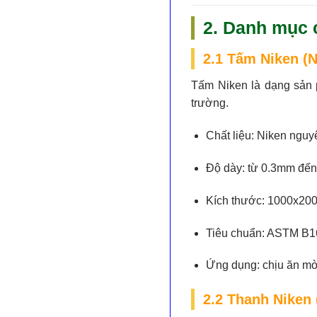
2. Danh mục 
2.1 Tấm Niken (N
Tấm Niken là dạng sản p
trường.
Chất liệu:
Niken nguyê
Độ dày:
từ 0.3mm đế
Kích thước:
1000x200
Tiêu chuẩn:
ASTM B1
Ứng dụng:
chịu ăn mòn
2.2 Thanh Niken 