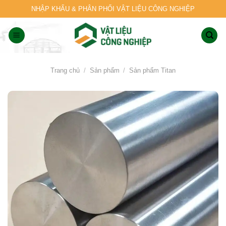
Skip
NHẬP KHẨU & PHÂN PHỐI VẬT LIỆU CÔNG NGHIỆP
to
content
Trang chủ
/
Sản phẩm
/
Sản phẩm Titan