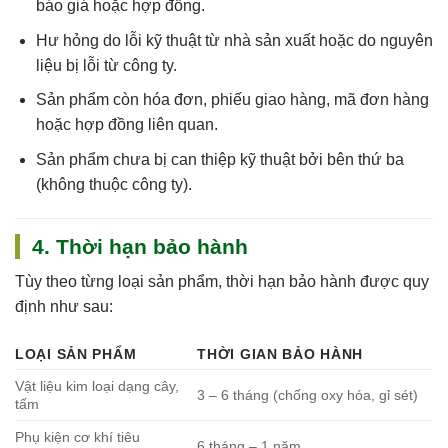
báo giá hoặc hợp đồng.
Hư hỏng do
lỗi kỹ thuật
từ nhà sản xuất hoặc do nguyên
liệu bị lỗi từ công ty.
Sản phẩm còn
hóa đơn, phiếu giao hàng, mã đơn hàng
hoặc hợp đồng
liên quan.
Sản phẩm chưa bị can thiệp kỹ thuật bởi bên thứ ba
(không thuộc công ty).
4. Thời hạn bảo hành
Tùy theo từng loại sản phẩm, thời hạn bảo hành được quy
định như sau:
LOẠI SẢN PHẨM
THỜI GIAN BẢO HÀNH
Vật liệu kim loại dạng cây,
3 – 6 tháng (chống oxy hóa, gỉ sét)
tấm
Phụ kiện cơ khí tiêu
6 tháng – 1 năm