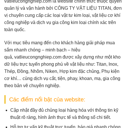
vatlieucongnghiep.com
là website chính thức thuộc quyền
quản lý và vận hành bởi
CÔNG TY VẬT LIỆU TITAN
, đơn
vị chuyên cung cấp
các loại vật tư kim loại, vật liệu cơ khí
công nghiệp và dịch vụ gia công kim loại chính xác
trên
toàn quốc.
Với mục tiêu mang đến cho khách hàng giải pháp mua
sắm nhanh chóng – minh bạch – hiệu
quả,
vatlieucongnghiep.com
được xây dựng như một
kho
dữ liệu trực tuyến
phong phú về vật liệu như:
Titan, Inox,
Thép, Đồng, Nhôm, Niken, Hợp kim đặc chủng, Phụ kiện
cơ khí
… cùng dịch vụ
cắt, tiện, phay, khoan, mạ, gia công
theo bản vẽ
chuyên nghiệp.
Các điểm nổi bật của website:
Cập nhật đầy đủ chủng loại hàng hóa
với thông tin kỹ
thuật rõ ràng, hình ảnh thực tế và thông số chi tiết.
Hỗ trợ tư vấn kỹ thuật trực tuyến
, báo giá nhanh chóng