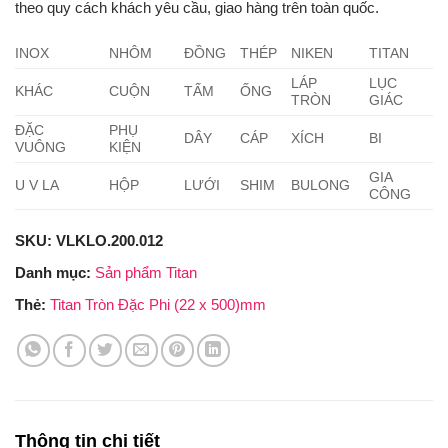
theo quy cách khách yêu cầu, giao hàng trên toàn quốc.
INOX
NHÔM
ĐỒNG
THÉP
NIKEN
TITAN
LÁP
LỤC
KHÁC
CUỘN
TẤM
ỐNG
TRÒN
GIÁC
ĐẶC
PHỤ
DÂY
CÁP
XÍCH
BI
VUÔNG
KIỆN
GIA
U V LA
HỘP
LƯỚI
SHIM
BULONG
CÔNG
SKU:
VLKLO.200.012
Danh mục:
Sản phẩm Titan
Thẻ:
Titan Tròn Đặc Phi (22 x 500)mm
Thông tin chi tiết