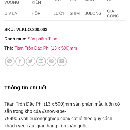
VUÔNG
KIỆN
GIA
U V LA
HỘP
LƯỚI
SHIM
BULONG
CÔNG
SKU:
VLKLO.200.003
Danh mục:
Sản phẩm Titan
Thẻ:
Titan Tròn Đặc Phi (13 x 500)mm
Thông tin chi tiết
Titan Tròn Đặc Phi (13 x 500)mm sản phẩm mẫu luôn có
sẵn trong kho của //snow-ape-
799905.vatlieucongnghiep.com/ cắt lẻ theo quy cách
khách yêu cầu, giao hàng trên toàn quốc.