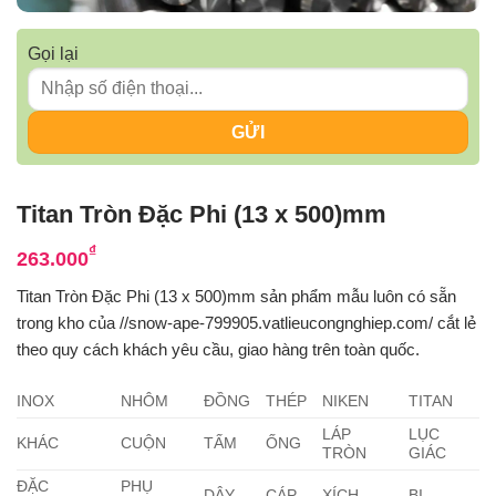
Gọi lại
Titan Tròn Đặc Phi (13 x 500)mm
₫
263.000
Titan Tròn Đặc Phi (13 x 500)mm sản phẩm mẫu luôn có sẵn
trong kho của //snow-ape-799905.vatlieucongnghiep.com/ cắt lẻ
theo quy cách khách yêu cầu, giao hàng trên toàn quốc.
INOX
NHÔM
ĐỒNG
THÉP
NIKEN
TITAN
LÁP
LỤC
KHÁC
CUỘN
TẤM
ỐNG
TRÒN
GIÁC
ĐẶC
PHỤ
DÂY
CÁP
XÍCH
BI