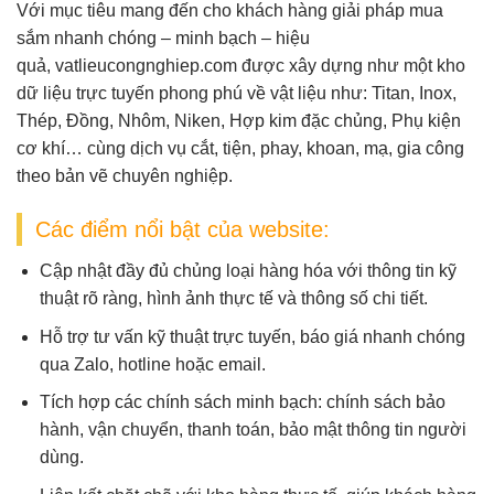
Với mục tiêu mang đến cho khách hàng giải pháp mua
sắm nhanh chóng – minh bạch – hiệu
quả,
vatlieucongnghiep.com
được xây dựng như một
kho
dữ liệu trực tuyến
phong phú về vật liệu như:
Titan, Inox,
Thép, Đồng, Nhôm, Niken, Hợp kim đặc chủng, Phụ kiện
cơ khí
… cùng dịch vụ
cắt, tiện, phay, khoan, mạ, gia công
theo bản vẽ
chuyên nghiệp.
Các điểm nổi bật của website:
Cập nhật đầy đủ chủng loại hàng hóa
với thông tin kỹ
thuật rõ ràng, hình ảnh thực tế và thông số chi tiết.
Hỗ trợ tư vấn kỹ thuật trực tuyến
, báo giá nhanh chóng
qua Zalo, hotline hoặc email.
Tích hợp các chính sách minh bạch
: chính sách bảo
hành, vận chuyển, thanh toán, bảo mật thông tin người
dùng.