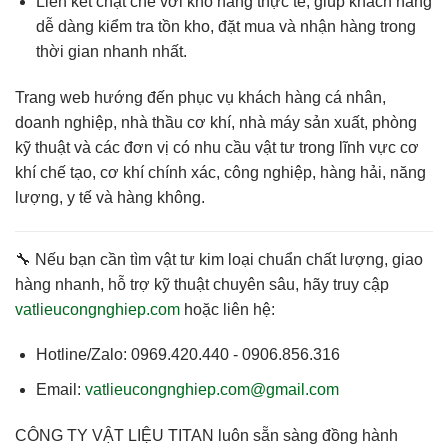
Liên kết chặt chẽ với kho hàng thực tế
, giúp khách hàng
dễ dàng kiểm tra tồn kho, đặt mua và nhận hàng trong
thời gian nhanh nhất.
Trang web hướng đến phục vụ
khách hàng cá nhân,
doanh nghiệp, nhà thầu cơ khí, nhà máy sản xuất
, phòng
kỹ thuật và các đơn vị có nhu cầu vật tư trong lĩnh vực cơ
khí chế tạo, cơ khí chính xác, công nghiệp, hàng hải, năng
lượng, y tế và hàng không.
🔧 Nếu bạn cần
tìm vật tư kim loại chuẩn chất lượng, giao
hàng nhanh, hỗ trợ kỹ thuật chuyên sâu
, hãy truy cập
vatlieucongnghiep.com
hoặc liên hệ:
Hotline/Zalo:
0969.420.440 - 0906.856.316
Email:
vatlieucongnghiep.com@gmail.com
CÔNG TY VẬT LIỆU TITAN
luôn sẵn sàng đồng hành