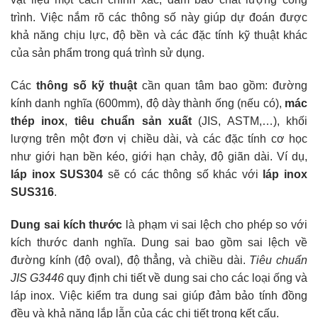
trình. Việc nắm rõ các thông số này giúp dự đoán được
khả năng chịu lực, độ bền và các đặc tính kỹ thuật khác
của sản phẩm trong quá trình sử dụng.
Các
thông số kỹ thuật
cần quan tâm bao gồm: đường
kính danh nghĩa (600mm), độ dày thành ống (nếu có),
mác
thép inox
,
tiêu chuẩn sản xuất
(JIS, ASTM,…), khối
lượng trên một đơn vị chiều dài, và các đặc tính cơ học
như giới hạn bền kéo, giới hạn chảy, độ giãn dài. Ví dụ,
láp inox SUS304
sẽ có các thông số khác với
láp inox
SUS316
.
Dung sai kích thước
là phạm vi sai lệch cho phép so với
kích thước danh nghĩa. Dung sai bao gồm sai lệch về
đường kính (độ oval), độ thẳng, và chiều dài.
Tiêu chuẩn
JIS G3446
quy định chi tiết về dung sai cho các loại ống và
láp inox. Việc kiểm tra dung sai giúp đảm bảo tính đồng
đều và khả năng lắp lẫn của các chi tiết trong kết cấu.