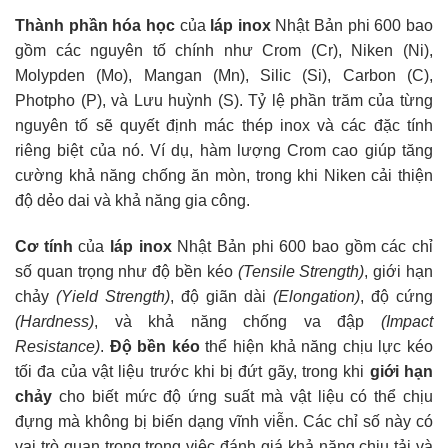
Thành phần hóa học
của
láp inox
Nhật Bản phi 600 bao
gồm các nguyên tố chính như Crom (Cr), Niken (Ni),
Molypden (Mo), Mangan (Mn), Silic (Si), Carbon (C),
Photpho (P), và Lưu huỳnh (S). Tỷ lệ phần trăm của từng
nguyên tố sẽ quyết định mác thép inox và các đặc tính
riêng biệt của nó. Ví dụ, hàm lượng Crom cao giúp tăng
cường khả năng chống ăn mòn, trong khi Niken cải thiện
độ dẻo dai và khả năng gia công.
Cơ tính
của
láp inox
Nhật Bản phi 600 bao gồm các chỉ
số quan trọng như độ bền kéo
(Tensile Strength)
, giới hạn
chảy
(Yield Strength)
, độ giãn dài
(Elongation)
, độ cứng
(Hardness)
, và khả năng chống va đập
(Impact
Resistance)
.
Độ bền kéo
thể hiện khả năng chịu lực kéo
tối đa của vật liệu trước khi bị đứt gãy, trong khi
giới hạn
chảy
cho biết mức độ ứng suất mà vật liệu có thể chịu
đựng mà không bị biến dạng vĩnh viễn. Các chỉ số này có
vai trò quan trọng trong việc đánh giá khả năng chịu tải và