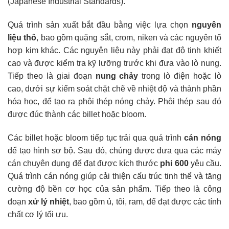
(Japanese Industrial Standards).
Quá trình sản xuất bắt đầu bằng việc lựa chọn
nguyên
liệu thô
, bao gồm quặng sắt, crom, niken và các nguyên tố
hợp kim khác. Các nguyên liệu này phải đạt độ tinh khiết
cao và được kiểm tra kỹ lưỡng trước khi đưa vào lò nung.
Tiếp theo là giai đoạn
nung chảy
trong lò điện hoặc lò
cao, dưới sự kiểm soát chặt chẽ về nhiệt độ và thành phần
hóa học, để tạo ra phôi thép nóng chảy. Phôi thép sau đó
được đúc thành các billet hoặc bloom.
Các billet hoặc bloom tiếp tục trải qua quá trình
cán nóng
để tạo hình sơ bộ. Sau đó, chúng được đưa qua các máy
cán chuyên dụng để đạt được kích thước
phi 600
yêu cầu.
Quá trình cán nóng giúp cải thiện cấu trúc tinh thể và tăng
cường độ bền cơ học của sản phẩm. Tiếp theo là công
đoạn
xử lý nhiệt
, bao gồm ủ, tôi, ram, để đạt được các tính
chất cơ lý tối ưu.