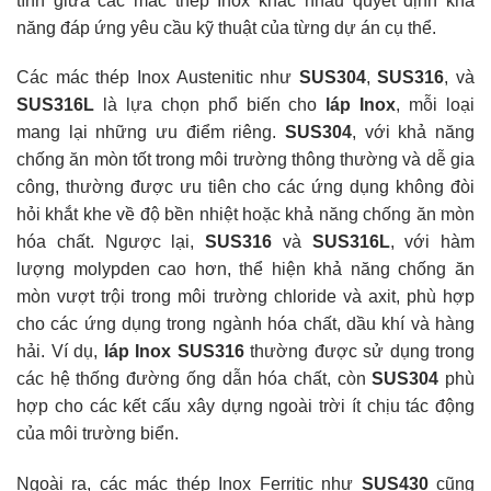
tính giữa các mác thép Inox khác nhau quyết định khả
năng đáp ứng yêu cầu kỹ thuật của từng dự án cụ thể.
Các mác thép Inox Austenitic như
SUS304
,
SUS316
, và
SUS316L
là lựa chọn phổ biến cho
láp Inox
, mỗi loại
mang lại những ưu điểm riêng.
SUS304
, với khả năng
chống ăn mòn tốt trong môi trường thông thường và dễ gia
công, thường được ưu tiên cho các ứng dụng không đòi
hỏi khắt khe về độ bền nhiệt hoặc khả năng chống ăn mòn
hóa chất. Ngược lại,
SUS316
và
SUS316L
, với hàm
lượng molypden cao hơn, thể hiện khả năng chống ăn
mòn vượt trội trong môi trường chloride và axit, phù hợp
cho các ứng dụng trong ngành hóa chất, dầu khí và hàng
hải. Ví dụ,
láp Inox SUS316
thường được sử dụng trong
các hệ thống đường ống dẫn hóa chất, còn
SUS304
phù
hợp cho các kết cấu xây dựng ngoài trời ít chịu tác động
của môi trường biển.
Ngoài ra, các mác thép Inox Ferritic như
SUS430
cũng