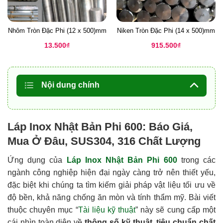
Nhôm Tròn Đặc Phi (12 x 500)mm
Niken Tròn Đặc Phi (14 x 500)mm
13.500
₫
915.500
₫
Nội dung chính
Láp Inox Nhật Bản Phi 600: Báo Giá,
Mua Ở Đâu, SUS304, 316 Chất Lượng
Ứng dụng của
Láp Inox Nhật Bản Phi 600
trong các
ngành công nghiệp hiện đại ngày càng trở nên thiết yếu,
đặc biệt khi chúng ta tìm kiếm giải pháp vật liệu tối ưu về
độ bền, khả năng chống ăn mòn và tính thẩm mỹ. Bài viết
thuộc chuyên mục “
Tài liệu kỹ thuật
” này sẽ cung cấp một
cái nhìn toàn diện về
thông số kỹ thuật
,
tiêu chuẩn chất