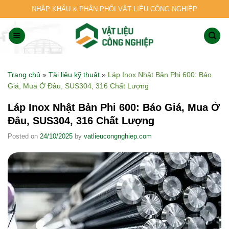
Skip
NHẬP KHẨU & PHÂN PHỐI VẬT LIỆU CÔNG NGHIỆP
to
content
Trang chủ
»
Tài liệu kỹ thuật
»
Láp Inox Nhật Bản Phi 600: Báo
Giá, Mua Ở Đâu, SUS304, 316 Chất Lượng
Láp Inox Nhật Bản Phi 600: Báo Giá, Mua Ở
Đâu, SUS304, 316 Chất Lượng
Posted on
24/10/2025
by
vatlieucongnghiep.com