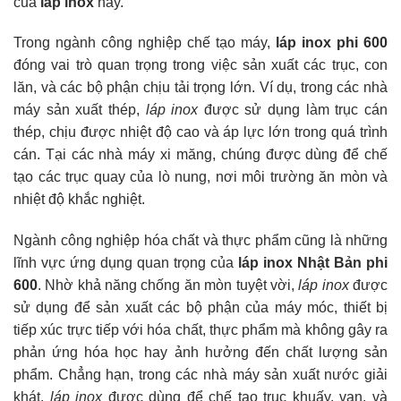
của
láp inox
này.
Trong ngành công nghiệp chế tạo máy,
láp inox phi 600
đóng vai trò quan trọng trong việc sản xuất các trục, con
lăn, và các bộ phận chịu tải trọng lớn. Ví dụ, trong các nhà
máy sản xuất thép,
láp inox
được sử dụng làm trục cán
thép, chịu được nhiệt độ cao và áp lực lớn trong quá trình
cán. Tại các nhà máy xi măng, chúng được dùng để chế
tạo các trục quay của lò nung, nơi môi trường ăn mòn và
nhiệt độ khắc nghiệt.
Ngành công nghiệp hóa chất và thực phẩm cũng là những
lĩnh vực ứng dụng quan trọng của
láp inox Nhật Bản phi
600
. Nhờ khả năng chống ăn mòn tuyệt vời,
láp inox
được
sử dụng để sản xuất các bộ phận của máy móc, thiết bị
tiếp xúc trực tiếp với hóa chất, thực phẩm mà không gây ra
phản ứng hóa học hay ảnh hưởng đến chất lượng sản
phẩm. Chẳng hạn, trong các nhà máy sản xuất nước giải
khát,
láp inox
được dùng để chế tạo trục khuấy, van, và