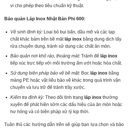
vi cho phép theo tiêu chuẩn kỹ thuật.
Bảo quản Láp Inox Nhật Bản Phi 600:
Vệ sinh định kỳ:
Loại bỏ bụi bẩn, dầu mỡ và các tạp
chất khác bám trên bề mặt
láp inox
bằng dung dịch tẩy
rửa chuyên dụng, tránh sử dụng các chất ăn mòn.
Bảo quản nơi khô ráo, thoáng mát:
Tránh để
láp inox
tiếp xúc trực tiếp với môi trường ẩm ướt hoặc hóa chất.
Sử dụng biện pháp bảo vệ bề mặt:
Bọc
láp inox
bằng
màng PE hoặc vật liệu bảo vệ khác trong quá trình vận
chuyển và lưu trữ để tránh trầy xước.
Kiểm tra định kỳ:
Theo dõi tình trạng
láp inox
thường
xuyên để phát hiện sớm các dấu hiệu của ăn mòn hoặc
hư hỏng và có biện pháp xử lý kịp thời.
Tuân thủ các hướng dẫn trên sẽ giúp bạn lựa chọn và bảo