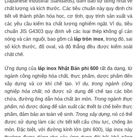
(Japanese Industrial Standards), đảm bảo sự đồng nhất về
chất lượng và kích thước. Các tiêu chuẩn này quy định chi
tiết về thành phần hóa học, cơ tính, quy trình sản xuất và
các yêu cầu kiểm tra chất lượng nghiêm ngặt. Ví dụ, tiêu
chuẩn JIS G4303 quy định về các loại thép không gỉ cán
nóng và cán nguội, bao gồm cả
láp tròn inox
, trong đó, sai
số kích thước, độ oval, và độ thẳng đều được kiểm soát
chặt chẽ.
Ứng dụng của
láp inox Nhật Bản phi 600
rất đa dạng, từ
ngành công nghiệp hóa chất, thực phẩm, dược phẩm đến
xây dựng và cơ khí chế tạo.
Ví dụ, trong ngành công
nghiệp hóa chất
, nó được sử dụng để chế tạo các bồn
chứa, đường ống dẫn hóa chất ăn mòn.
Trong ngành thực
phẩm
, nó được dùng để sản xuất các thiết bị chế biến thực
phẩm, đảm bảo an toàn vệ sinh.
Trong xây dựng
, nó có thể
được sử dụng làm các chi tiết kết cấu chịu lực, chống ăn
mòn. Đặc biệt, với đường kính lớn (phi 600), láp inox này