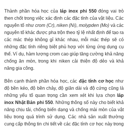
Thành phần hóa học của
láp inox phi 550
đóng vai trò
then chốt trong việc xác định các đặc tính của vật liệu. Các
nguyên tố như
crom (Cr)
,
niken (Ni)
,
molypden (Mo)
và các
nguyên tố khác được pha trộn theo tỷ lệ nhất định để tạo ra
các mác thép không gỉ khác nhau, mỗi mác thép sẽ có
những đặc tính riêng biệt phù hợp với từng ứng dụng cụ
thể. Ví dụ, hàm lượng crom cao giúp tăng cường khả năng
chống ăn mòn, trong khi niken cải thiện độ dẻo và khả
năng gia công.
Bên cạnh thành phần hóa học, các
đặc tính cơ học
như
độ bền kéo, độ bền chảy, độ giãn dài và độ cứng cũng là
những yếu tố quan trọng cần xem xét khi lựa chọn
láp
inox Nhật Bản phi 550
. Những thông số này cho biết khả
năng chịu tải, chống biến dạng và chống mài mòn của vật
liệu trong quá trình sử dụng. Các nhà sản xuất thường
cung cấp thông tin chi tiết về các đặc tính cơ học này trong