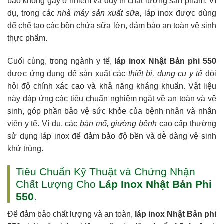
bảo không gây ô nhiễm và duy trì chất lượng sản phẩm. Ví
dụ, trong các
nhà máy sản xuất sữa
, láp inox được dùng
để chế tạo các bồn chứa sữa lớn, đảm bảo an toàn vệ sinh
thực phẩm.
Cuối cùng, trong ngành y tế,
láp inox Nhật Bản phi 550
được ứng dụng để sản xuất các
thiết bị, dụng cụ y tế
đòi
hỏi độ chính xác cao và khả năng kháng khuẩn. Vật liệu
này đáp ứng các tiêu chuẩn nghiêm ngặt về an toàn và vệ
sinh, góp phần bảo vệ sức khỏe của bệnh nhân và nhân
viên y tế. Ví dụ, các
bàn mổ, giường bệnh
cao cấp thường
sử dụng láp inox để đảm bảo độ bền và dễ dàng vệ sinh
khử trùng.
Tiêu Chuẩn Kỹ Thuật và Chứng Nhận
Chất Lượng Cho
Láp Inox Nhật Bản Phi
550
.
Để đảm bảo chất lượng và an toàn,
láp inox Nhật Bản phi