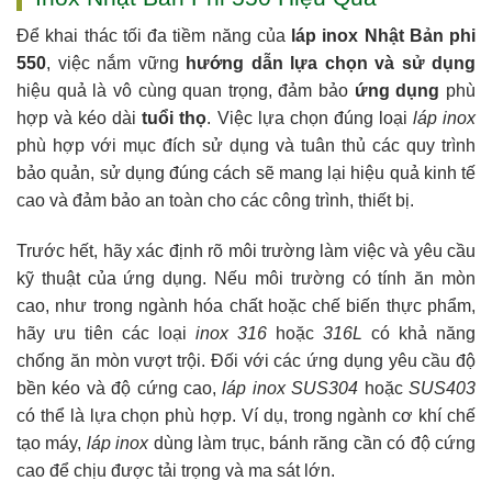
Để khai thác tối đa tiềm năng của
láp inox Nhật Bản phi
550
, việc nắm vững
hướng dẫn lựa chọn và sử dụng
hiệu quả là vô cùng quan trọng, đảm bảo
ứng dụng
phù
hợp và kéo dài
tuổi thọ
. Việc lựa chọn đúng loại
láp inox
phù hợp với mục đích sử dụng và tuân thủ các quy trình
bảo quản, sử dụng đúng cách sẽ mang lại hiệu quả kinh tế
cao và đảm bảo an toàn cho các công trình, thiết bị.
Trước hết, hãy xác định rõ môi trường làm việc và yêu cầu
kỹ thuật của ứng dụng. Nếu môi trường có tính ăn mòn
cao, như trong ngành hóa chất hoặc chế biến thực phẩm,
hãy ưu tiên các loại
inox 316
hoặc
316L
có khả năng
chống ăn mòn vượt trội. Đối với các ứng dụng yêu cầu độ
bền kéo và độ cứng cao,
láp inox SUS304
hoặc
SUS403
có thể là lựa chọn phù hợp. Ví dụ, trong ngành cơ khí chế
tạo máy,
láp inox
dùng làm trục, bánh răng cần có độ cứng
cao để chịu được tải trọng và ma sát lớn.