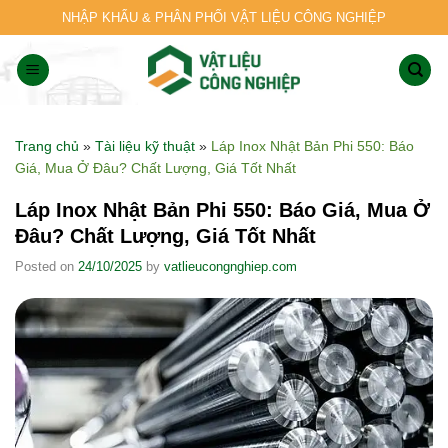
Skip
NHẬP KHẨU & PHÂN PHỐI VẬT LIỆU CÔNG NGHIỆP
to
content
Trang chủ
»
Tài liệu kỹ thuật
»
Láp Inox Nhật Bản Phi 550: Báo
Giá, Mua Ở Đâu? Chất Lượng, Giá Tốt Nhất
Láp Inox Nhật Bản Phi 550: Báo Giá, Mua Ở
Đâu? Chất Lượng, Giá Tốt Nhất
Posted on
24/10/2025
by
vatlieucongnghiep.com