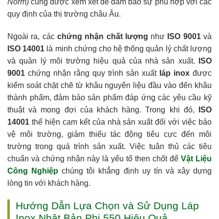
Norm)
cũng được xem xét để đảm bảo sự phù hợp với các
quy định của thị trường châu Âu.
Ngoài ra, các
chứng nhận chất lượng
như
ISO 9001
và
ISO 14001
là minh chứng cho hệ thống quản lý chất lượng
và quản lý môi trường hiệu quả của nhà sản xuất.
ISO
9001
chứng nhận rằng quy trình sản xuất
láp inox
được
kiểm soát chặt chẽ từ khâu nguyên liệu đầu vào đến khâu
thành phẩm, đảm bảo sản phẩm đáp ứng các yêu cầu kỹ
thuật và mong đợi của khách hàng. Trong khi đó,
ISO
14001
thể hiện cam kết của nhà sản xuất đối với việc bảo
vệ môi trường, giảm thiểu tác động tiêu cực đến môi
trường trong quá trình sản xuất. Việc tuân thủ các tiêu
chuẩn và chứng nhận này là yếu tố then chốt để
Vật Liệu
Công Nghiệp
chúng tôi khẳng định uy tín và xây dựng
lòng tin với khách hàng.
Hướng Dẫn Lựa Chọn và Sử Dụng Láp
Inox Nhật Bản Phi 550 Hiệu Quả