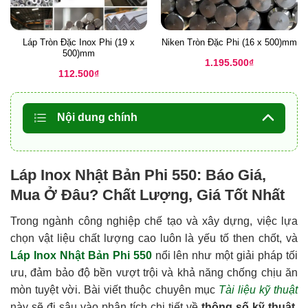
Láp Tròn Đặc Inox Phi (19 x
Niken Tròn Đặc Phi (16 x 500)mm
500)mm
1.195.500
₫
112.500
₫
Nội dung chính
Láp Inox Nhật Bản Phi 550: Báo Giá,
Mua Ở Đâu? Chất Lượng, Giá Tốt Nhất
Trong ngành công nghiệp chế tạo và xây dựng, việc lựa
chọn vật liệu chất lượng cao luôn là yếu tố then chốt, và
Láp Inox Nhật Bản Phi 550
nổi lên như một giải pháp tối
ưu, đảm bảo độ bền vượt trội và khả năng chống chịu ăn
mòn tuyệt vời. Bài viết thuộc chuyên mục
Tài liệu kỹ thuật
này sẽ đi sâu vào phân tích chi tiết về
thông số kỹ thuật
,