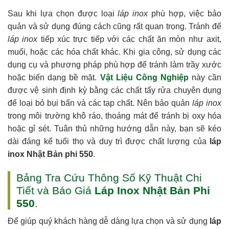
Sau khi lựa chọn được loại
láp inox
phù hợp, việc bảo
quản và sử dụng đúng cách cũng rất quan trọng. Tránh để
láp inox
tiếp xúc trực tiếp với các chất ăn mòn như axit,
muối, hoặc các hóa chất khác. Khi gia công, sử dụng các
dụng cụ và phương pháp phù hợp để tránh làm trầy xước
hoặc biến dạng bề mặt.
Vật Liệu Công Nghiệp
này cần
được vệ sinh định kỳ bằng các chất tẩy rửa chuyên dụng
để loại bỏ bụi bẩn và các tạp chất. Nên bảo quản
láp inox
trong môi trường khô ráo, thoáng mát để tránh bị oxy hóa
hoặc gỉ sét. Tuân thủ những hướng dẫn này, bạn sẽ kéo
dài đáng kể tuổi thọ và duy trì được chất lượng của
láp
inox Nhật Bản phi 550
.
Bảng Tra Cứu Thông Số Kỹ Thuật Chi
Tiết và Báo Giá
Láp Inox Nhật Bản Phi
550
.
Để giúp quý khách hàng dễ dàng lựa chọn và sử dụng
láp