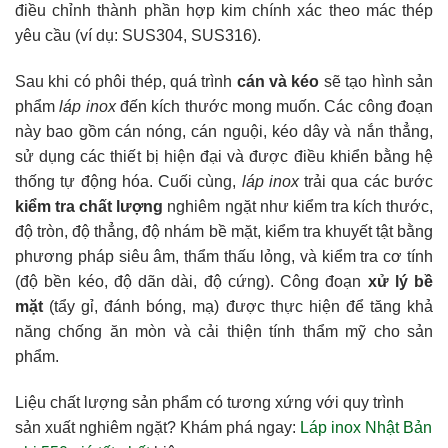
điều chỉnh thành phần hợp kim chính xác theo mác thép
yêu cầu (ví dụ: SUS304, SUS316).
Sau khi có phôi thép, quá trình
cán và kéo
sẽ tạo hình sản
phẩm
láp inox
đến kích thước mong muốn. Các công đoạn
này bao gồm cán nóng, cán nguội, kéo dây và nắn thẳng,
sử dụng các thiết bị hiện đại và được điều khiển bằng hệ
thống tự động hóa. Cuối cùng,
láp inox
trải qua các bước
kiểm tra chất lượng
nghiêm ngặt như kiểm tra kích thước,
độ tròn, độ thẳng, độ nhám bề mặt, kiểm tra khuyết tật bằng
phương pháp siêu âm, thẩm thấu lỏng, và kiểm tra cơ tính
(độ bền kéo, độ dãn dài, độ cứng). Công đoạn
xử lý bề
mặt
(tẩy gỉ, đánh bóng, mạ) được thực hiện để tăng khả
năng chống ăn mòn và cải thiện tính thẩm mỹ cho sản
phẩm.
Liệu chất lượng sản phẩm có tương xứng với quy trình
sản xuất nghiêm ngặt? Khám phá ngay:
Láp inox Nhật Bản