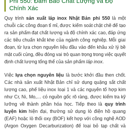
Phi 550: Đảm Bảo Chất Lượng và Độ
Chính Xác
Quy trình
sản xuất láp inox Nhật Bản phi 550
là một
chuỗi các công đoạn tỉ mỉ, được kiểm soát chặt chẽ để tạo
ra sản phẩm đạt chất lượng và độ chính xác cao, đáp ứng
các tiêu chuẩn khắt khe của ngành công nghiệp. Mỗi giai
đoạn, từ lựa chọn nguyên liệu đầu vào đến khâu xử lý bề
mặt cuối cùng, đều đóng vai trò quan trọng trong việc quyết
định chất lượng tổng thể của sản phẩm
láp inox
.
Việc
lựa chọn nguyên liệu
là bước khởi đầu then chốt.
Các nhà sản xuất Nhật Bản chỉ sử dụng quặng sắt chất
lượng cao, phế liệu inox loại 1 và các nguyên tố hợp kim
như Cr, Ni, Mo,… có nguồn gốc rõ ràng, được kiểm tra kỹ
lưỡng về thành phần hóa học. Tiếp theo là
quy trình
luyện kim
hiện đại, thường sử dụng lò điện hồ quang
(EAF) hoặc lò thổi oxy (BOF) kết hợp với công nghệ AOD
(Argon Oxygen Decarburization) để loại bỏ tạp chất và