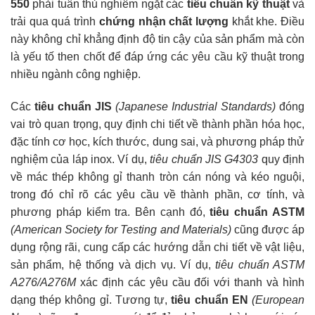
550
phải tuân thủ nghiêm ngặt các
tiêu chuẩn kỹ thuật
và
trải qua quá trình
chứng nhận chất lượng
khắt khe. Điều
này không chỉ khẳng định độ tin cậy của sản phẩm mà còn
là yếu tố then chốt để đáp ứng các yêu cầu kỹ thuật trong
nhiều ngành công nghiệp.
Các
tiêu chuẩn JIS
(Japanese Industrial Standards)
đóng
vai trò quan trọng, quy định chi tiết về thành phần hóa học,
đặc tính cơ học, kích thước, dung sai, và phương pháp thử
nghiệm của láp inox. Ví dụ,
tiêu chuẩn JIS G4303
quy định
về mác thép không gỉ thanh tròn cán nóng và kéo nguội,
trong đó chỉ rõ các yêu cầu về thành phần, cơ tính, và
phương pháp kiểm tra. Bên cạnh đó,
tiêu chuẩn ASTM
(American Society for Testing and Materials)
cũng được áp
dụng rộng rãi, cung cấp các hướng dẫn chi tiết về vật liệu,
sản phẩm, hệ thống và dịch vụ. Ví dụ,
tiêu chuẩn ASTM
A276/A276M
xác định các yêu cầu đối với thanh và hình
dạng thép không gỉ. Tương tự,
tiêu chuẩn EN
(European