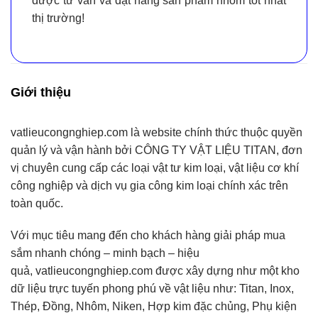
được tư vấn và đặt hàng sản phẩm nhôm tốt nhất
thị trường!
Giới thiệu
vatlieucongnghiep.com
là website chính thức thuộc quyền
quản lý và vận hành bởi
CÔNG TY VẬT LIỆU TITAN
, đơn
vị chuyên cung cấp
các loại vật tư kim loại, vật liệu cơ khí
công nghiệp và dịch vụ gia công kim loại chính xác
trên
toàn quốc.
Với mục tiêu mang đến cho khách hàng giải pháp mua
sắm nhanh chóng – minh bạch – hiệu
quả,
vatlieucongnghiep.com
được xây dựng như một
kho
dữ liệu trực tuyến
phong phú về vật liệu như:
Titan, Inox,
Thép, Đồng, Nhôm, Niken, Hợp kim đặc chủng, Phụ kiện