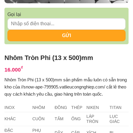
Gọi lại
Nhôm Tròn Phi (13 x 500)mm
₫
16.000
Nhôm Tròn Phi (13 x 500)mm sản phẩm mẫu luôn có sẵn trong
kho của //snow-ape-799905.vatlieucongnghiep.com/ cắt lẻ theo
quy cách khách yêu cầu, giao hàng trên toàn quốc.
INOX
NHÔM
ĐỒNG
THÉP
NIKEN
TITAN
LÁP
LỤC
KHÁC
CUỘN
TẤM
ỐNG
TRÒN
GIÁC
ĐẶC
PHỤ
DÂY
CÁP
XÍCH
BI