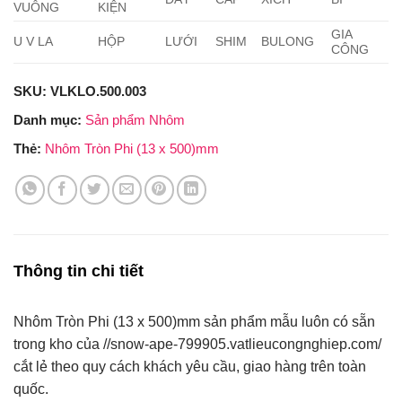
VUÔNG
KIỆN
GIA
U V LA
HỘP
LƯỚI
SHIM
BULONG
CÔNG
SKU:
VLKLO.500.003
Danh mục:
Sản phẩm Nhôm
Thẻ:
Nhôm Tròn Phi (13 x 500)mm
Thông tin chi tiết
Nhôm Tròn Phi (13 x 500)mm sản phẩm mẫu luôn có sẵn
trong kho của //snow-ape-799905.vatlieucongnghiep.com/
cắt lẻ theo quy cách khách yêu cầu, giao hàng trên toàn
quốc.