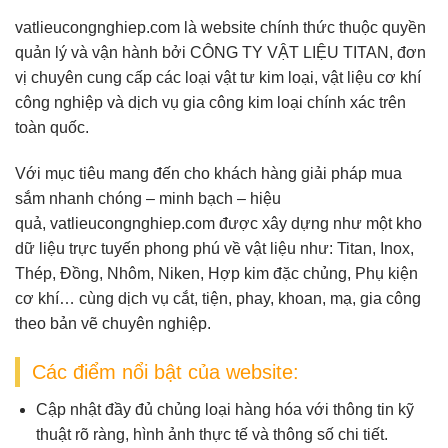
vatlieucongnghiep.com
là website chính thức thuộc quyền
quản lý và vận hành bởi
CÔNG TY VẬT LIỆU TITAN
, đơn
vị chuyên cung cấp
các loại vật tư kim loại, vật liệu cơ khí
công nghiệp và dịch vụ gia công kim loại chính xác
trên
toàn quốc.
Với mục tiêu mang đến cho khách hàng giải pháp mua
sắm nhanh chóng – minh bạch – hiệu
quả,
vatlieucongnghiep.com
được xây dựng như một
kho
dữ liệu trực tuyến
phong phú về vật liệu như:
Titan, Inox,
Thép, Đồng, Nhôm, Niken, Hợp kim đặc chủng, Phụ kiện
cơ khí
… cùng dịch vụ
cắt, tiện, phay, khoan, mạ, gia công
theo bản vẽ
chuyên nghiệp.
Các điểm nổi bật của website:
Cập nhật đầy đủ chủng loại hàng hóa
với thông tin kỹ
thuật rõ ràng, hình ảnh thực tế và thông số chi tiết.