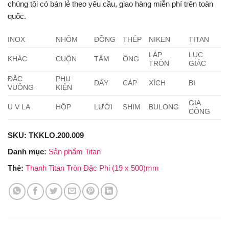
chúng tôi có bán lẻ theo yêu cầu, giao hàng miễn phí trên toàn
quốc.
INOX
NHÔM
ĐỒNG
THÉP
NIKEN
TITAN
LÁP
LỤC
KHÁC
CUỘN
TẤM
ỐNG
TRÒN
GIÁC
ĐẶC
PHỤ
DÂY
CÁP
XÍCH
BI
VUÔNG
KIỆN
GIA
U V LA
HỘP
LƯỚI
SHIM
BULONG
CÔNG
SKU:
TKKLO.200.009
Danh mục:
Sản phẩm Titan
Thẻ:
Thanh Titan Tròn Đặc Phi (19 x 500)mm