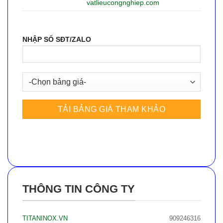
vatlieucongnghiep.com
NHẬP SỐ SĐT/ZALO
THÔNG TIN CÔNG TY
TITANINOX.VN
909246316