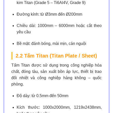
kim Titan (Grade 5 – Ti6Al4V, Grade 9)
Đường kính:
từ Ø3mm đến Ø200mm
Chiều dài:
1000mm – 6000mm hoặc cắt theo
yêu cầu
Bề mặt:
đánh bóng, mài mịn, cán nguội
2.2 Tấm Titan (Titan Plate / Sheet)
Tấm Titan được sử dụng trong công nghiệp hóa
chất, đóng tàu, sản xuất bồn áp lực, thiết bị trao
đổi nhiệt và công nghiệp hàng không – quốc
phòng.
Độ dày:
từ 0.5mm đến 50mm
Kích thước:
1000x2000mm, 1219x2438mm,