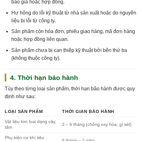
báo giá hoặc hợp đồng.
Hư hỏng do
lỗi kỹ thuật
từ nhà sản xuất hoặc do nguyên
liệu bị lỗi từ công ty.
Sản phẩm còn
hóa đơn, phiếu giao hàng, mã đơn hàng
hoặc hợp đồng
liên quan.
Sản phẩm chưa bị can thiệp kỹ thuật bởi bên thứ ba
(không thuộc công ty).
4. Thời hạn bảo hành
Tùy theo từng loại sản phẩm, thời hạn bảo hành được quy
định như sau:
LOẠI SẢN PHẨM
THỜI GIAN BẢO HÀNH
Vật liệu kim loại dạng cây,
3 – 6 tháng (chống oxy hóa, gỉ sét)
tấm
Phụ kiện cơ khí tiêu
6 tháng – 1 năm