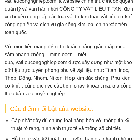
vatlieucongnghiep.com
là website chính thức thuộc quyền
quản lý và vận hành bởi
CÔNG TY VẬT LIỆU TITAN
, đơn
vị chuyên cung cấp
các loại vật tư kim loại, vật liệu cơ khí
công nghiệp và dịch vụ gia công kim loại chính xác
trên
toàn quốc.
Với mục tiêu mang đến cho khách hàng giải pháp mua
sắm nhanh chóng – minh bạch – hiệu
quả,
vatlieucongnghiep.com
được xây dựng như một
kho
dữ liệu trực tuyến
phong phú về vật liệu như:
Titan, Inox,
Thép, Đồng, Nhôm, Niken, Hợp kim đặc chủng, Phụ kiện
cơ khí
… cùng dịch vụ
cắt, tiện, phay, khoan, mạ, gia công
theo bản vẽ
chuyên nghiệp.
Các điểm nổi bật của website:
Cập nhật đầy đủ chủng loại hàng hóa
với thông tin kỹ
thuật rõ ràng, hình ảnh thực tế và thông số chi tiết.
Hỗ trợ tư vấn kỹ thuật trực tuyến
, báo giá nhanh chóng