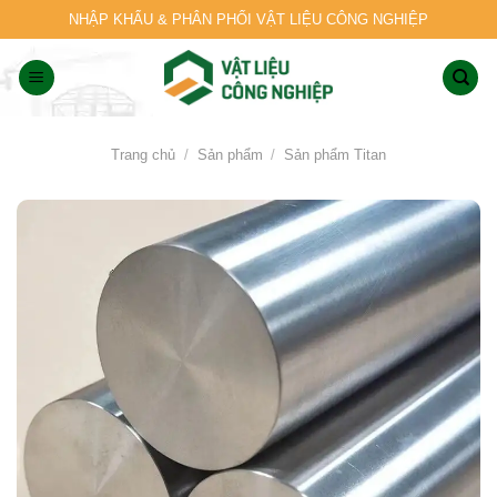
Skip
NHẬP KHẨU & PHÂN PHỐI VẬT LIỆU CÔNG NGHIỆP
to
content
Trang chủ
/
Sản phẩm
/
Sản phẩm Titan