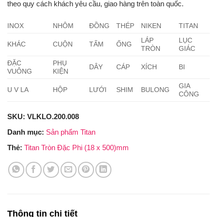
theo quy cách khách yêu cầu, giao hàng trên toàn quốc.
INOX
NHÔM
ĐỒNG
THÉP
NIKEN
TITAN
LÁP
LỤC
KHÁC
CUỘN
TẤM
ỐNG
TRÒN
GIÁC
ĐẶC
PHỤ
DÂY
CÁP
XÍCH
BI
VUÔNG
KIỆN
GIA
U V LA
HỘP
LƯỚI
SHIM
BULONG
CÔNG
SKU:
VLKLO.200.008
Danh mục:
Sản phẩm Titan
Thẻ:
Titan Tròn Đặc Phi (18 x 500)mm
Thông tin chi tiết