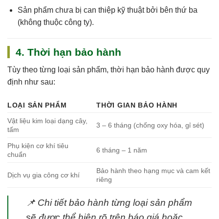
Sản phẩm chưa bị can thiệp kỹ thuật bởi bên thứ ba
(không thuộc công ty).
4. Thời hạn bảo hành
Tùy theo từng loại sản phẩm, thời hạn bảo hành được quy
định như sau:
LOẠI SẢN PHẨM
THỜI GIAN BẢO HÀNH
Vật liệu kim loại dạng cây,
3 – 6 tháng (chống oxy hóa, gỉ sét)
tấm
Phụ kiện cơ khí tiêu
6 tháng – 1 năm
chuẩn
Bảo hành theo hạng mục và cam kết
Dịch vụ gia công cơ khí
riêng
📌
Chi tiết bảo hành từng loại sản phẩm
sẽ được thể hiện rõ trên báo giá hoặc