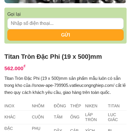
Gọi lại
Titan Tròn Đặc Phi (19 x 500)mm
₫
562.000
Titan Tròn Đặc Phi (19 x 500)mm sản phẩm mẫu luôn có sẵn
trong kho của //snow-ape-799905.vatlieucongnghiep.com/ cắt lẻ
theo quy cách khách yêu cầu, giao hàng trên toàn quốc.
INOX
NHÔM
ĐỒNG
THÉP
NIKEN
TITAN
LÁP
LỤC
KHÁC
CUỘN
TẤM
ỐNG
TRÒN
GIÁC
ĐẶC
PHỤ
DÂY
CÁP
XÍCH
BI