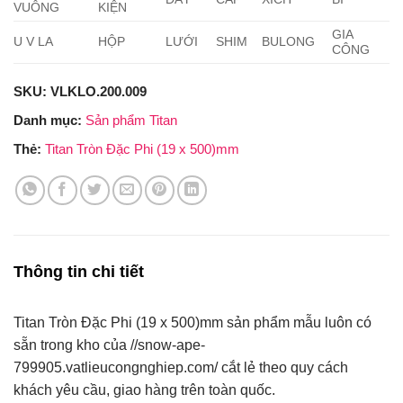
VUÔNG
KIỆN
GIA
U V LA
HỘP
LƯỚI
SHIM
BULONG
CÔNG
SKU:
VLKLO.200.009
Danh mục:
Sản phẩm Titan
Thẻ:
Titan Tròn Đặc Phi (19 x 500)mm
Thông tin chi tiết
Titan Tròn Đặc Phi (19 x 500)mm sản phẩm mẫu luôn có
sẵn trong kho của //snow-ape-
799905.vatlieucongnghiep.com/ cắt lẻ theo quy cách
khách yêu cầu, giao hàng trên toàn quốc.