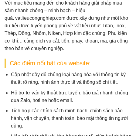
Với mục tiêu mang đến cho khách hàng giải pháp mua
sắm nhanh chóng – minh bạch – hiệu
quả,
vatlieucongnghiep.com
được xây dựng như một
kho
dữ liệu trực tuyến
phong phú về vật liệu như:
Titan, Inox,
Thép, Đồng, Nhôm, Niken, Hợp kim đặc chủng, Phụ kiện
cơ khí
… cùng dịch vụ
cắt, tiện, phay, khoan, mạ, gia công
theo bản vẽ
chuyên nghiệp.
Các điểm nổi bật của website:
Cập nhật đầy đủ chủng loại hàng hóa
với thông tin kỹ
thuật rõ ràng, hình ảnh thực tế và thông số chi tiết.
Hỗ trợ tư vấn kỹ thuật trực tuyến
, báo giá nhanh chóng
qua Zalo, hotline hoặc email.
Tích hợp các chính sách minh bạch
: chính sách bảo
hành, vận chuyển, thanh toán, bảo mật thông tin người
dùng.