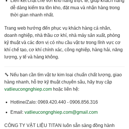
Liên kết chặt chẽ với kho hàng thực tế
, giúp khách hàng
dễ dàng kiểm tra tồn kho, đặt mua và nhận hàng trong
thời gian nhanh nhất.
Trang web hướng đến phục vụ
khách hàng cá nhân,
doanh nghiệp, nhà thầu cơ khí, nhà máy sản xuất
, phòng
kỹ thuật và các đơn vị có nhu cầu vật tư trong lĩnh vực cơ
khí chế tạo, cơ khí chính xác, công nghiệp, hàng hải, năng
lượng, y tế và hàng không.
🔧 Nếu bạn cần
tìm vật tư kim loại chuẩn chất lượng, giao
hàng nhanh, hỗ trợ kỹ thuật chuyên sâu
, hãy truy cập
vatlieucongnghiep.com
hoặc liên hệ:
Hotline/Zalo:
0969.420.440 - 0906.856.316
Email:
vatlieucongnghiep.com@gmail.com
CÔNG TY VẬT LIỆU TITAN
luôn sẵn sàng đồng hành