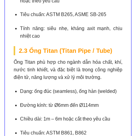
hoặc theo yêu cầu
Tiêu chuẩn:
ASTM B265, ASME SB-265
Tính năng:
siêu nhẹ, kháng axit mạnh, chịu
nhiệt cao
2.3 Ống Titan (Titan Pipe / Tube)
Ống Titan phù hợp cho ngành dẫn hóa chất, khí,
nước tinh khiết, và đặc biệt là trong công nghiệp
điện tử, năng lượng và xử lý môi trường.
Dạng:
ống đúc (seamless), ống hàn (welded)
Đường kính:
từ Ø6mm đến Ø114mm
Chiều dài:
1m – 6m hoặc cắt theo yêu cầu
Tiêu chuẩn:
ASTM B861, B862