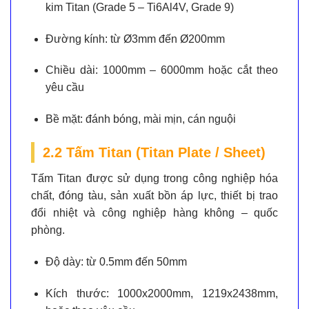
kim Titan (Grade 5 – Ti6Al4V, Grade 9)
Đường kính:
từ Ø3mm đến Ø200mm
Chiều dài:
1000mm – 6000mm hoặc cắt theo
yêu cầu
Bề mặt:
đánh bóng, mài mịn, cán nguội
2.2 Tấm Titan (Titan Plate / Sheet)
Tấm Titan được sử dụng trong công nghiệp hóa
chất, đóng tàu, sản xuất bồn áp lực, thiết bị trao
đổi nhiệt và công nghiệp hàng không – quốc
phòng.
Độ dày:
từ 0.5mm đến 50mm
Kích thước:
1000x2000mm, 1219x2438mm,