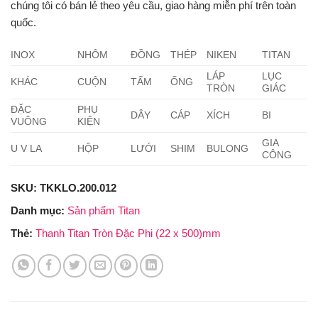
chúng tôi có bán lẻ theo yêu cầu, giao hàng miễn phí trên toàn
quốc.
INOX
NHÔM
ĐỒNG
THÉP
NIKEN
TITAN
LÁP
LỤC
KHÁC
CUỘN
TẤM
ỐNG
TRÒN
GIÁC
ĐẶC
PHỤ
DÂY
CÁP
XÍCH
BI
VUÔNG
KIỆN
GIA
U V LA
HỘP
LƯỚI
SHIM
BULONG
CÔNG
SKU:
TKKLO.200.012
Danh mục:
Sản phẩm Titan
Thẻ:
Thanh Titan Tròn Đặc Phi (22 x 500)mm