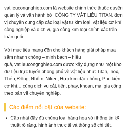
vatlieucongnghiep.com
là website chính thức thuộc quyền
quản lý và vận hành bởi
CÔNG TY VẬT LIỆU TITAN
, đơn
vị chuyên cung cấp
các loại vật tư kim loại, vật liệu cơ khí
công nghiệp và dịch vụ gia công kim loại chính xác
trên
toàn quốc.
Với mục tiêu mang đến cho khách hàng giải pháp mua
sắm nhanh chóng – minh bạch – hiệu
quả,
vatlieucongnghiep.com
được xây dựng như một
kho
dữ liệu trực tuyến
phong phú về vật liệu như:
Titan, Inox,
Thép, Đồng, Nhôm, Niken, Hợp kim đặc chủng, Phụ kiện
cơ khí
… cùng dịch vụ
cắt, tiện, phay, khoan, mạ, gia công
theo bản vẽ
chuyên nghiệp.
Các điểm nổi bật của website:
Cập nhật đầy đủ chủng loại hàng hóa
với thông tin kỹ
thuật rõ ràng, hình ảnh thực tế và thông số chi tiết.