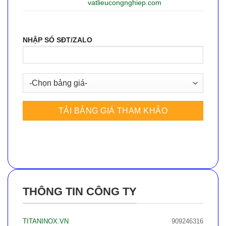
vatlieucongnghiep.com
NHẬP SỐ SĐT/ZALO
THÔNG TIN CÔNG TY
TITANINOX.VN
909246316