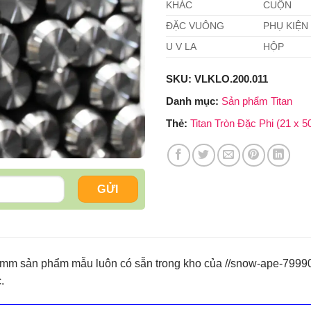
KHÁC
CUỘN
ĐẶC VUÔNG
PHỤ KIỆN
U V LA
HỘP
SKU:
VLKLO.200.011
Danh mục:
Sản phẩm Titan
Thẻ:
Titan Tròn Đặc Phi (21 x
0)mm sản phẩm mẫu luôn có sẵn trong kho của //snow-ape-79990
.