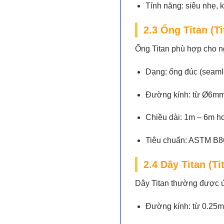
Tính năng:
siêu nhẹ, k
2.3 Ống Titan (Ti
Ống Titan phù hợp cho ng
Dạng:
ống đúc (seaml
Đường kính:
từ Ø6mm
Chiều dài:
1m – 6m ho
Tiêu chuẩn:
ASTM B86
2.4 Dây Titan (Ti
Dây Titan thường được ứn
Đường kính:
từ 0.25