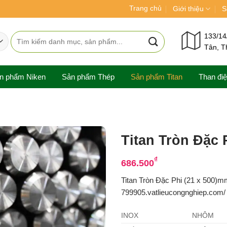
Trang chủ
Giới thiệu
S
Tìm
133/14
Tân, T
kiếm:
n phẩm Niken
Sản phẩm Thép
Sản phẩm Titan
Than đi
Titan Tròn Đặc 
₫
686.500
Titan Tròn Đặc Phi (21 x 500)m
799905.vatlieucongnghiep.com/ c
INOX
NHÔM