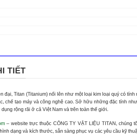
I TIẾT
ện đại,
Titan (Titanium)
nổi lên như một loại kim loại quý có tính
ác, chế tạo máy và công nghệ cao. Sở hữu những đặc tính nh
dụng rộng rãi ở cả Việt Nam và trên toàn thế giới.
com
– website trực thuộc
CÔNG TY VẬT LIỆU TITAN
, chúng t
 hình dạng và kích thước, sẵn sàng phục vụ các yêu cầu kỹ thu