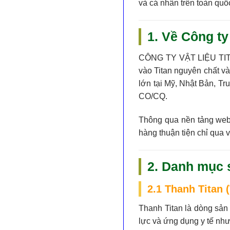
và cá nhân trên toàn quố
1. Về Công ty
CÔNG TY VẬT LIỆU TI
vào
Titan nguyên chất và
lớn tại Mỹ, Nhật Bản, T
CO/CQ.
Thông qua nền tảng web
hàng thuận tiện chỉ qua v
2. Danh mục 
2.1 Thanh Titan (
Thanh Titan là dòng sản 
lực và ứng dụng y tế như