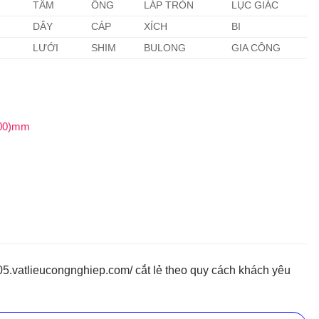
TẤM
ỐNG
LÁP TRÒN
LỤC GIÁC
DÂY
CÁP
XÍCH
BI
LƯỚI
SHIM
BULONG
GIA CÔNG
 500)mm
5.vatlieucongnghiep.com/ cắt lẻ theo quy cách khách yêu