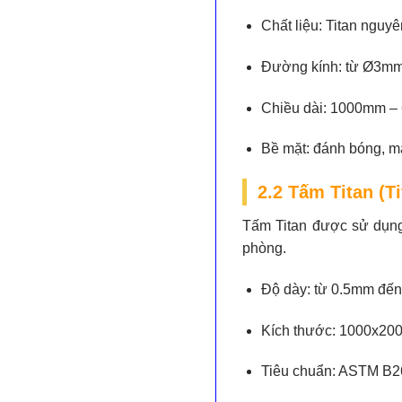
Chất liệu:
Titan nguyên
Đường kính:
từ Ø3mm
Chiều dài:
1000mm – 6
Bề mặt:
đánh bóng, mà
2.2 Tấm Titan (Ti
Tấm Titan được sử dụng 
phòng.
Độ dày:
từ 0.5mm đế
Kích thước:
1000x200
Tiêu chuẩn:
ASTM B26