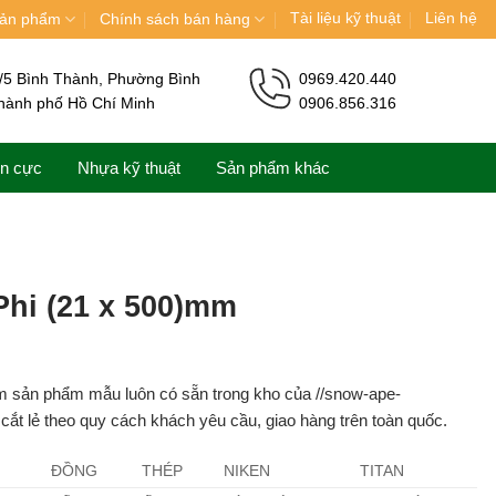
Tài liệu kỹ thuật
Liên hệ
ản phẩm
Chính sách bán hàng
/5 Bình Thành, Phường Bình
0969.420.440
hành phố Hồ Chí Minh
0906.856.316
ện cực
Nhựa kỹ thuật
Sản phẩm khác
Phi (21 x 500)mm
m sản phẩm mẫu luôn có sẵn trong kho của //snow-ape-
ắt lẻ theo quy cách khách yêu cầu, giao hàng trên toàn quốc.
ĐỒNG
THÉP
NIKEN
TITAN