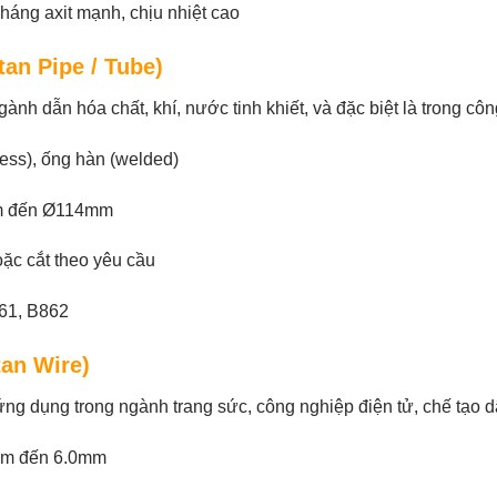
háng axit mạnh, chịu nhiệt cao
tan Pipe / Tube)
ành dẫn hóa chất, khí, nước tinh khiết, và đặc biệt là trong cô
ess), ống hàn (welded)
 đến Ø114mm
ặc cắt theo yêu cầu
1, B862
tan Wire)
g dụng trong ngành trang sức, công nghiệp điện tử, chế tạo dây
mm đến 6.0mm