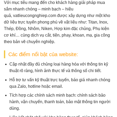
Với mục tiêu mang đến cho khách hàng giải pháp mua
sắm nhanh chóng – minh bạch – hiệu
quả,
vatlieucongnghiep.com
được xây dựng như một
kho
dữ liệu trực tuyến
phong phú về vật liệu như:
Titan, Inox,
Thép, Đồng, Nhôm, Niken, Hợp kim đặc chủng, Phụ kiện
cơ khí
… cùng dịch vụ
cắt, tiện, phay, khoan, mạ, gia công
theo bản vẽ
chuyên nghiệp.
Các điểm nổi bật của website:
Cập nhật đầy đủ chủng loại hàng hóa
với thông tin kỹ
thuật rõ ràng, hình ảnh thực tế và thông số chi tiết.
Hỗ trợ tư vấn kỹ thuật trực tuyến
, báo giá nhanh chóng
qua Zalo, hotline hoặc email.
Tích hợp các chính sách minh bạch
: chính sách bảo
hành, vận chuyển, thanh toán, bảo mật thông tin người
dùng.