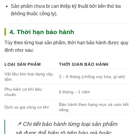
Sản phẩm chưa bị can thiệp kỹ thuật bởi bên thứ ba
(không thuộc công ty).
4. Thời hạn bảo hành
Tùy theo từng loại sản phẩm, thời hạn bảo hành được quy
định như sau:
LOẠI SẢN PHẨM
THỜI GIAN BẢO HÀNH
Vật liệu kim loại dạng cây,
3 – 6 tháng (chống oxy hóa, gỉ sét)
tấm
Phụ kiện cơ khí tiêu
6 tháng – 1 năm
chuẩn
Bảo hành theo hạng mục và cam kết
Dịch vụ gia công cơ khí
riêng
📌
Chi tiết bảo hành từng loại sản phẩm
sẽ được thể hiện rõ trên báo giá hoặc