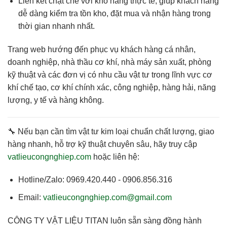
Liên kết chặt chẽ với kho hàng thực tế
, giúp khách hàng
dễ dàng kiểm tra tồn kho, đặt mua và nhận hàng trong
thời gian nhanh nhất.
Trang web hướng đến phục vụ
khách hàng cá nhân,
doanh nghiệp, nhà thầu cơ khí, nhà máy sản xuất
, phòng
kỹ thuật và các đơn vị có nhu cầu vật tư trong lĩnh vực cơ
khí chế tạo, cơ khí chính xác, công nghiệp, hàng hải, năng
lượng, y tế và hàng không.
🔧 Nếu bạn cần
tìm vật tư kim loại chuẩn chất lượng, giao
hàng nhanh, hỗ trợ kỹ thuật chuyên sâu
, hãy truy cập
vatlieucongnghiep.com
hoặc liên hệ:
Hotline/Zalo:
0969.420.440 - 0906.856.316
Email:
vatlieucongnghiep.com@gmail.com
CÔNG TY VẬT LIỆU TITAN
luôn sẵn sàng đồng hành