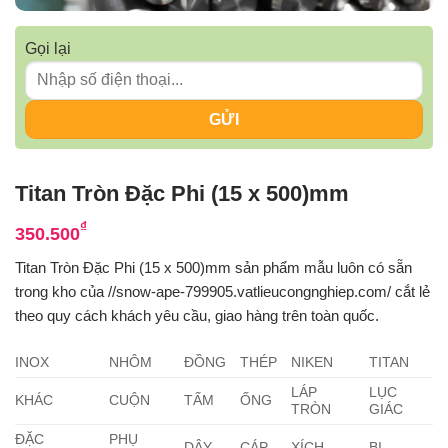
Gọi lại
Titan Tròn Đặc Phi (15 x 500)mm
₫
350.500
Titan Tròn Đặc Phi (15 x 500)mm sản phẩm mẫu luôn có sẵn
trong kho của //snow-ape-799905.vatlieucongnghiep.com/ cắt lẻ
theo quy cách khách yêu cầu, giao hàng trên toàn quốc.
INOX
NHÔM
ĐỒNG
THÉP
NIKEN
TITAN
LÁP
LỤC
KHÁC
CUỘN
TẤM
ỐNG
TRÒN
GIÁC
ĐẶC
PHỤ
DÂY
CÁP
XÍCH
BI