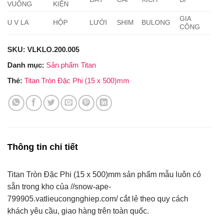
VUÔNG
KIỆN
GIA
U V LA
HỘP
LƯỚI
SHIM
BULONG
CÔNG
SKU:
VLKLO.200.005
Danh mục:
Sản phẩm Titan
Thẻ:
Titan Tròn Đặc Phi (15 x 500)mm
Thông tin chi tiết
Titan Tròn Đặc Phi (15 x 500)mm sản phẩm mẫu luôn có
sẵn trong kho của //snow-ape-
799905.vatlieucongnghiep.com/ cắt lẻ theo quy cách
khách yêu cầu, giao hàng trên toàn quốc.