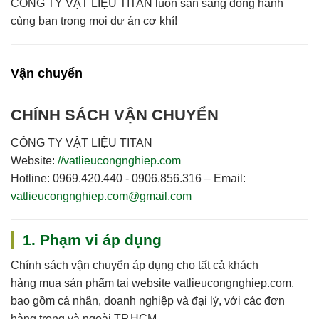
CÔNG TY VẬT LIỆU TITAN
luôn sẵn sàng đồng hành
cùng bạn trong mọi dự án cơ khí!
Vận chuyển
CHÍNH SÁCH VẬN CHUYỂN
CÔNG TY VẬT LIỆU TITAN
Website:
//vatlieucongnghiep.com
Hotline:
0969.420.440 - 0906.856.316 –
Email:
vatlieucongnghiep.com@gmail.com
1. Phạm vi áp dụng
Chính sách vận chuyển áp dụng cho
tất cả khách
hàng
mua sản phẩm tại website
vatlieucongnghiep.com
,
bao gồm cá nhân, doanh nghiệp và đại lý, với các đơn
hàng trong và ngoài TP.HCM.