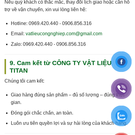
Nếu quý khách có thắc mắc, thay đổi lịch giao hoặc cần hỗ
trợ về vận chuyển, xin vui lòng liên hệ:
Hotline:
0969.420.440 - 0906.856.316
Email:
vatlieucongnghiep.com@gmail.com
Zalo:
0969.420.440 - 0906.856.316
9. Cam kết từ CÔNG TY VẬT LIỆU
TITAN
Chúng tôi cam kết:
Giao hàng
đúng sản phẩm – đủ số lượng – đúng thời
gian
.
Đóng gói chắc chắn, an toàn.
Luôn
ưu tiên quyền lợi và sự hài lòng của khách hàng
.