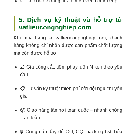
✅
Tái chế dễ dàng
, thân thiện với môi trường
5. Dịch vụ kỹ thuật và hỗ trợ từ
vatlieucongnghiep.com
Khi mua hàng tại
vatlieucongnghiep.com
, khách
hàng không chỉ nhận được sản phẩm chất lượng
mà còn được hỗ trợ:
📐
Gia công cắt, tiện, phay, uốn Niken theo yêu
cầu
📋
Tư vấn kỹ thuật miễn phí
bởi đội ngũ chuyên
gia
📦
Giao hàng tận nơi toàn quốc
– nhanh chóng
– an toàn
🔒
Cung cấp đầy đủ CO, CQ, packing list, hóa