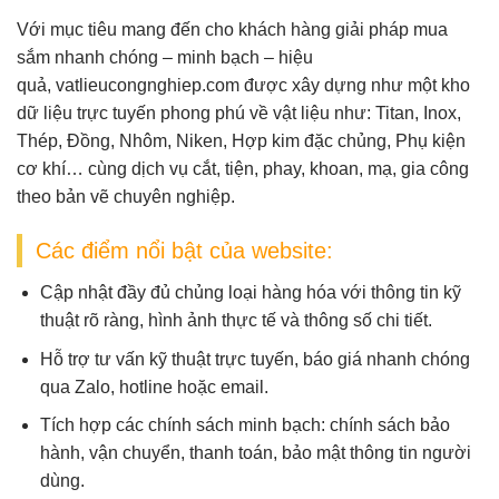
Với mục tiêu mang đến cho khách hàng giải pháp mua
sắm nhanh chóng – minh bạch – hiệu
quả,
vatlieucongnghiep.com
được xây dựng như một
kho
dữ liệu trực tuyến
phong phú về vật liệu như:
Titan, Inox,
Thép, Đồng, Nhôm, Niken, Hợp kim đặc chủng, Phụ kiện
cơ khí
… cùng dịch vụ
cắt, tiện, phay, khoan, mạ, gia công
theo bản vẽ
chuyên nghiệp.
Các điểm nổi bật của website:
Cập nhật đầy đủ chủng loại hàng hóa
với thông tin kỹ
thuật rõ ràng, hình ảnh thực tế và thông số chi tiết.
Hỗ trợ tư vấn kỹ thuật trực tuyến
, báo giá nhanh chóng
qua Zalo, hotline hoặc email.
Tích hợp các chính sách minh bạch
: chính sách bảo
hành, vận chuyển, thanh toán, bảo mật thông tin người
dùng.