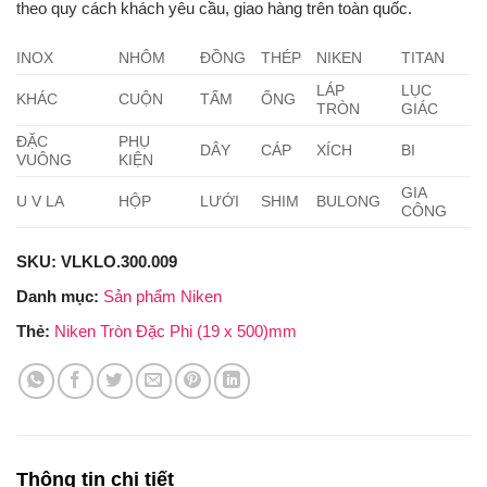
theo quy cách khách yêu cầu, giao hàng trên toàn quốc.
INOX
NHÔM
ĐỒNG
THÉP
NIKEN
TITAN
LÁP
LỤC
KHÁC
CUỘN
TẤM
ỐNG
TRÒN
GIÁC
ĐẶC
PHỤ
DÂY
CÁP
XÍCH
BI
VUÔNG
KIỆN
GIA
U V LA
HỘP
LƯỚI
SHIM
BULONG
CÔNG
SKU:
VLKLO.300.009
Danh mục:
Sản phẩm Niken
Thẻ:
Niken Tròn Đặc Phi (19 x 500)mm
Thông tin chi tiết