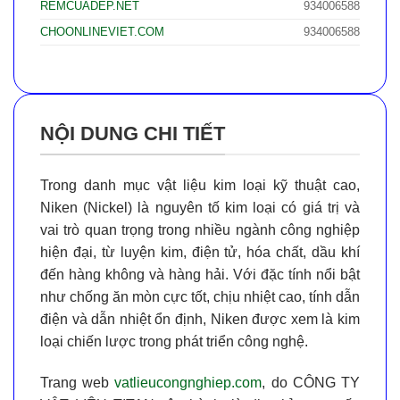
REMCUADEP.NET
934006588
CHOONLINEVIET.COM
934006588
NỘI DUNG CHI TIẾT
Trong danh mục vật liệu kim loại kỹ thuật cao,
Niken (Nickel)
là nguyên tố kim loại có giá trị và
vai trò quan trọng trong nhiều ngành công nghiệp
hiện đại, từ luyện kim, điện tử, hóa chất, dầu khí
đến hàng không và hàng hải. Với đặc tính nổi bật
như
chống ăn mòn cực tốt
,
chịu nhiệt cao
,
tính dẫn
điện và dẫn nhiệt ổn định
, Niken được xem là kim
loại chiến lược trong phát triển công nghệ.
Trang web
vatlieucongnghiep.com
, do
CÔNG TY