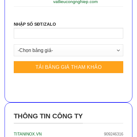
vatlieucongnghiep.com
NHẬP SỐ SĐT/ZALO
THÔNG TIN CÔNG TY
TITANINOX.VN
909246316