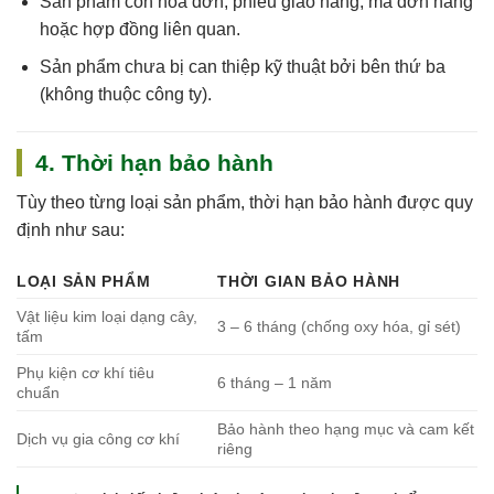
Sản phẩm còn
hóa đơn, phiếu giao hàng, mã đơn hàng
hoặc hợp đồng
liên quan.
Sản phẩm chưa bị can thiệp kỹ thuật bởi bên thứ ba
(không thuộc công ty).
4. Thời hạn bảo hành
Tùy theo từng loại sản phẩm, thời hạn bảo hành được quy
định như sau:
LOẠI SẢN PHẨM
THỜI GIAN BẢO HÀNH
Vật liệu kim loại dạng cây,
3 – 6 tháng (chống oxy hóa, gỉ sét)
tấm
Phụ kiện cơ khí tiêu
6 tháng – 1 năm
chuẩn
Bảo hành theo hạng mục và cam kết
Dịch vụ gia công cơ khí
riêng