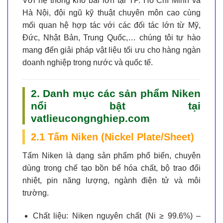
Với hệ thống kho bãi lớn tại TP. Hồ Chí Minh và
Hà Nội, đội ngũ kỹ thuật chuyên môn cao cùng
mối quan hệ hợp tác với các đối tác lớn từ Mỹ,
Đức, Nhật Bản, Trung Quốc,… chúng tôi tự hào
mang đến giải pháp vật liệu tối ưu cho hàng ngàn
doanh nghiệp trong nước và quốc tế.
2. Danh mục các sản phẩm Niken
nổi bật tại
vatlieucongnghiep.com
2.1 Tấm Niken (Nickel Plate/Sheet)
Tấm Niken là dạng sản phẩm phổ biến, chuyên
dùng trong chế tạo bồn bể hóa chất, bộ trao đổi
nhiệt, pin năng lượng, ngành điện tử và môi
trường.
Chất liệu:
Niken nguyên chất (Ni ≥ 99.6%) –