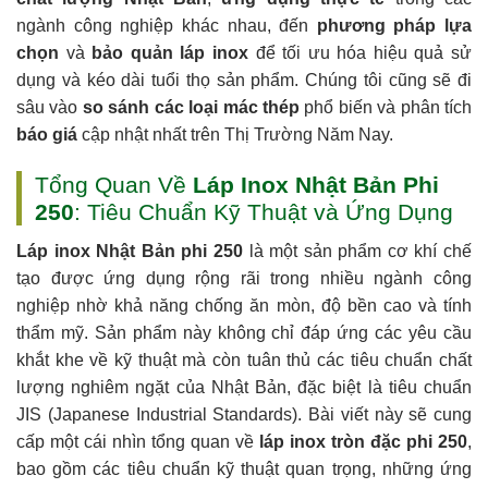
ngành công nghiệp khác nhau, đến
phương pháp lựa
chọn
và
bảo quản
láp inox
để tối ưu hóa hiệu quả sử
dụng và kéo dài tuổi thọ sản phẩm. Chúng tôi cũng sẽ đi
sâu vào
so sánh các loại mác thép
phổ biến và phân tích
báo giá
cập nhật nhất trên Thị Trường Năm Nay.
Tổng Quan Về
Láp Inox Nhật Bản Phi
250
: Tiêu Chuẩn Kỹ Thuật và Ứng Dụng
Láp inox Nhật Bản phi 250
là một sản phẩm cơ khí chế
tạo được ứng dụng rộng rãi trong nhiều ngành công
nghiệp nhờ khả năng chống ăn mòn, độ bền cao và tính
thẩm mỹ. Sản phẩm này không chỉ đáp ứng các yêu cầu
khắt khe về kỹ thuật mà còn tuân thủ các tiêu chuẩn chất
lượng nghiêm ngặt của Nhật Bản, đặc biệt là tiêu chuẩn
JIS (Japanese Industrial Standards). Bài viết này sẽ cung
cấp một cái nhìn tổng quan về
láp inox tròn đặc phi 250
,
bao gồm các tiêu chuẩn kỹ thuật quan trọng, những ứng