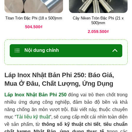
Titan Tròn Đặc Phi (18 x 500)mm
Cây Niken Tròn Đặc Phi (21 x
500)mm
504.500
₫
2.059.500
₫
Nội dung chính
Láp Inox Nhật Bản Phi 250: Báo Giá,
Mua Ở Đâu, Chất Lượng, Ứng Dụng
Láp Inox Nhật Bản Phi 250
đóng vai trò then chốt trong
nhiều ứng dụng công nghiệp, đảm bảo độ bền và khả
năng chống ăn mòn vượt trội. Bài viết này, thuộc chuyên
mục “
Tài liệu kỹ thuật
“, sẽ cung cấp một cái nhìn toàn diện
về sản phẩm, từ
thông số kỹ thuật chi tiết
,
tiêu chuẩn
chất lượng Nhật Bản
,
ứng dụng thực tế
trong các