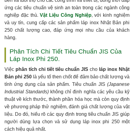
bền và tuổi thọ cho các công trình và thiết bị, đồng thời đáp
ứng các tiêu chuẩn vệ sinh an toàn trong các ngành công
nghiệp đặc thù.
Vật Liệu Công Nghiệp
, với kinh nghiệm
và uy tín, cung cấp các sản phẩm láp inox Nhật Bản phi
250 chất lượng cao, đáp ứng mọi nhu cầu của khách
hàng.
Phân Tích Chi Tiết Tiêu Chuẩn JIS Của
Láp Inox Phi 250.
Việc
phân tích chi tiết tiêu chuẩn JIS
cho
láp inox Nhật
Bản phi 250
là yếu tố then chốt để đảm bảo chất lượng và
tính ứng dụng của sản phẩm. Tiêu chuẩn JIS
(Japanese
Industrial Standards)
không chỉ định nghĩa các yêu cầu kỹ
thuật về kích thước, thành phần hóa học mà còn quy định
về phương pháp thử nghiệm, đánh giá chất lượng của vật
liệu. Do đó, hiểu rõ các quy định trong tiêu chuẩn JIS giúp
người dùng lựa chọn và sử dụng láp inox phi 250 một
cách hiệu quả nhất.