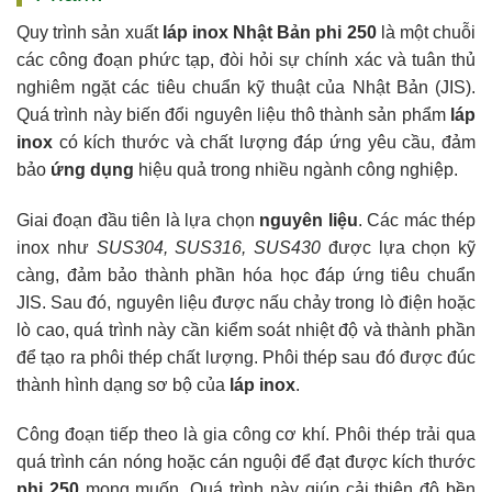
Quy trình sản xuất
láp inox Nhật Bản phi 250
là một chuỗi
các công đoạn phức tạp, đòi hỏi sự chính xác và tuân thủ
nghiêm ngặt các tiêu chuẩn kỹ thuật của Nhật Bản (JIS).
Quá trình này biến đổi nguyên liệu thô thành sản phẩm
láp
inox
có kích thước và chất lượng đáp ứng yêu cầu, đảm
bảo
ứng dụng
hiệu quả trong nhiều ngành công nghiệp.
Giai đoạn đầu tiên là lựa chọn
nguyên liệu
. Các mác thép
inox như
SUS304, SUS316, SUS430
được lựa chọn kỹ
càng, đảm bảo thành phần hóa học đáp ứng tiêu chuẩn
JIS. Sau đó, nguyên liệu được nấu chảy trong lò điện hoặc
lò cao, quá trình này cần kiểm soát nhiệt độ và thành phần
để tạo ra phôi thép chất lượng. Phôi thép sau đó được đúc
thành hình dạng sơ bộ của
láp inox
.
Công đoạn tiếp theo là gia công cơ khí. Phôi thép trải qua
quá trình cán nóng hoặc cán nguội để đạt được kích thước
phi 250
mong muốn. Quá trình này giúp cải thiện độ bền