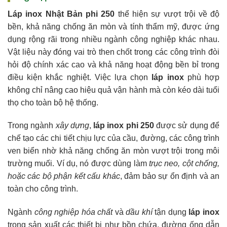
Láp inox Nhật Bản phi 250
thể hiện sự vượt trội về độ
bền, khả năng chống ăn mòn và tính thẩm mỹ, được ứng
dụng rộng rãi trong nhiều ngành công nghiệp khác nhau.
Vật liệu này đóng vai trò then chốt trong các công trình đòi
hỏi độ chính xác cao và khả năng hoạt động bền bỉ trong
điều kiện khắc nghiệt. Việc lựa chọn
láp inox
phù hợp
không chỉ nâng cao hiệu quả vận hành mà còn kéo dài tuổi
thọ cho toàn bộ hệ thống.
Trong ngành
xây dựng
,
láp inox phi 250
được sử dụng để
chế tạo các chi tiết chịu lực của cầu, đường, các công trình
ven biển nhờ khả năng chống ăn mòn vượt trội trong môi
trường muối. Ví dụ, nó được dùng làm
trục neo, cột chống,
hoặc các bộ phận kết cấu khác
, đảm bảo sự ổn định và an
toàn cho công trình.
Ngành
công nghiệp hóa chất
và
dầu khí
tận dụng
láp inox
trong sản xuất các thiết bị như bồn chứa, đường ống dẫn