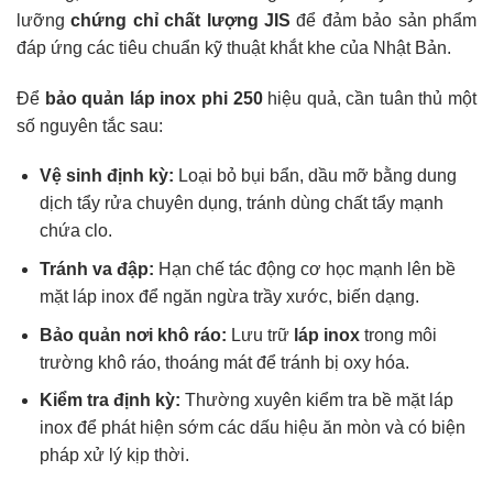
lưỡng
chứng chỉ chất lượng JIS
để đảm bảo sản phẩm
đáp ứng các tiêu chuẩn kỹ thuật khắt khe của Nhật Bản.
Để
bảo quản
láp inox phi 250
hiệu quả, cần tuân thủ một
số nguyên tắc sau:
Vệ sinh định kỳ:
Loại bỏ bụi bẩn, dầu mỡ bằng dung
dịch tẩy rửa chuyên dụng, tránh dùng chất tẩy mạnh
chứa clo.
Tránh va đập:
Hạn chế tác động cơ học mạnh lên bề
mặt láp inox để ngăn ngừa trầy xước, biến dạng.
Bảo quản nơi khô ráo:
Lưu trữ
láp inox
trong môi
trường khô ráo, thoáng mát để tránh bị oxy hóa.
Kiểm tra định kỳ:
Thường xuyên kiểm tra bề mặt láp
inox để phát hiện sớm các dấu hiệu ăn mòn và có biện
pháp xử lý kịp thời.