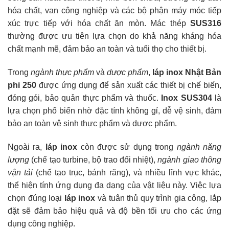
hóa chất, van công nghiệp và các bộ phận máy móc tiếp
xúc trực tiếp với hóa chất ăn mòn. Mác thép
SUS316
thường được ưu tiên lựa chọn do khả năng kháng hóa
chất mạnh mẽ, đảm bảo an toàn và tuổi thọ cho thiết bị.
Trong
ngành thực phẩm
và
dược phẩm
,
láp inox Nhật Bản
phi 250
được ứng dụng để sản xuất các thiết bị chế biến,
đóng gói, bảo quản thực phẩm và thuốc.
Inox SUS304
là
lựa chọn phổ biến nhờ đặc tính không gỉ, dễ vệ sinh, đảm
bảo an toàn vệ sinh thực phẩm và dược phẩm.
Ngoài ra,
láp inox
còn được sử dụng trong
ngành năng
lượng
(chế tạo turbine, bộ trao đổi nhiệt),
ngành giao thông
vận tải
(chế tạo trục, bánh răng), và nhiều lĩnh vực khác,
thể hiện tính ứng dụng đa dạng của vật liệu này. Việc lựa
chọn đúng loại
láp inox
và tuân thủ quy trình gia công, lắp
đặt sẽ đảm bảo hiệu quả và độ bền tối ưu cho các ứng
dụng công nghiệp.