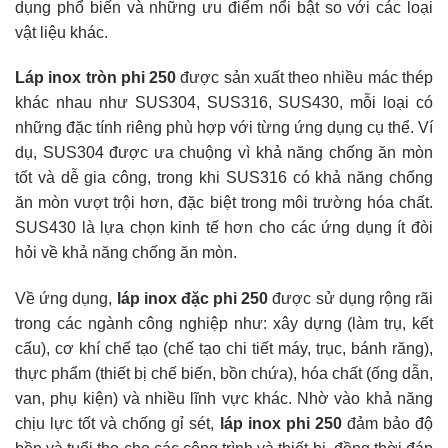
dụng phổ biến và những ưu điểm nổi bật so với các loại
vật liệu khác.
Láp inox tròn phi 250
được sản xuất theo nhiều mác thép
khác nhau như SUS304, SUS316, SUS430, mỗi loại có
những đặc tính riêng phù hợp với từng ứng dụng cụ thể. Ví
dụ, SUS304 được ưa chuộng vì khả năng chống ăn mòn
tốt và dễ gia công, trong khi SUS316 có khả năng chống
ăn mòn vượt trội hơn, đặc biệt trong môi trường hóa chất.
SUS430 là lựa chọn kinh tế hơn cho các ứng dụng ít đòi
hỏi về khả năng chống ăn mòn.
Về ứng dụng,
láp inox đặc phi 250
được sử dụng rộng rãi
trong các ngành công nghiệp như: xây dựng (làm trụ, kết
cấu), cơ khí chế tạo (chế tạo chi tiết máy, trục, bánh răng),
thực phẩm (thiết bị chế biến, bồn chứa), hóa chất (ống dẫn,
van, phụ kiện) và nhiều lĩnh vực khác. Nhờ vào khả năng
chịu lực tốt và chống gỉ sét,
láp inox phi 250
đảm bảo độ