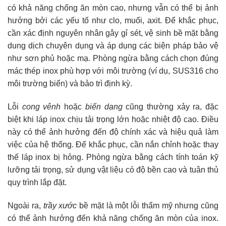
có khả năng chống ăn mòn cao, nhưng vẫn có thể bị ảnh
hưởng bởi các yếu tố như clo, muối, axit. Để khắc phục,
cần xác định nguyên nhân gây gỉ sét, vệ sinh bề mặt bằng
dung dịch chuyên dụng và áp dụng các biện pháp bảo vệ
như sơn phủ hoặc mạ. Phòng ngừa bằng cách chọn đúng
mác thép inox phù hợp với môi trường (ví dụ, SUS316 cho
môi trường biển) và bảo trì định kỳ.
Lỗi
cong vênh
hoặc
biến dạng
cũng thường xảy ra, đặc
biệt khi láp inox chịu tải trọng lớn hoặc nhiệt độ cao. Điều
này có thể ảnh hưởng đến độ chính xác và hiệu quả làm
việc của hệ thống. Để khắc phục, cần nắn chỉnh hoặc thay
thế láp inox bị hỏng. Phòng ngừa bằng cách tính toán kỹ
lưỡng tải trọng, sử dụng vật liệu có độ bền cao và tuân thủ
quy trình lắp đặt.
Ngoài ra,
trầy xước
bề mặt là một lỗi thẩm mỹ nhưng cũng
có thể ảnh hưởng đến khả năng chống ăn mòn của inox.