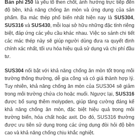
Bản phi 250
là yếu tố then chốt, ảnh hưởng trực tiếp đến
độ bền, khả năng chống ăn mòn và ứng dụng của sản
phẩm. Ba mác thép phổ biến nhất hiện nay là
SUS304
,
SUS316
và
SUS430
, mỗi loại sở hữu những đặc tính riêng
biệt, đáp ứng các yêu cầu khác nhau. Việc so sánh chi tiết
các mác thép này sẽ giúp người dùng đưa ra quyết định
chính xác nhất, tối ưu hóa hiệu quả sử dụng và chi phí đầu
tư.
SUS304
nổi bật với khả năng chống ăn mòn tốt trong môi
trường thông thường, dễ gia công và có giá thành hợp lý.
Tuy nhiên, khả năng chống ăn mòn của SUS304 sẽ giảm
trong môi trường chứa clo hoặc muối. Ngược lại,
SUS316
được bổ sung thêm molypden, giúp tăng cường đáng kể
khả năng chống ăn mòn, đặc biệt hiệu quả trong môi
trường biển, hóa chất hoặc axit. Do đó, SUS316 thường
được ưu tiên sử dụng trong các ứng dụng đòi hỏi độ bền
cao và khả năng chống chịu khắc nghiệt.