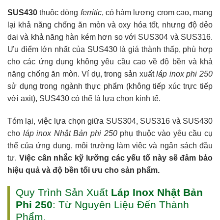
SUS430
thuộc dòng
ferritic
, có hàm lượng crom cao, mang
lại khả năng chống ăn mòn và oxy hóa tốt, nhưng độ dẻo
dai và khả năng hàn kém hơn so với SUS304 và SUS316.
Ưu điểm lớn nhất của SUS430 là giá thành thấp, phù hợp
cho các ứng dụng không yêu cầu cao về độ bền và khả
năng chống ăn mòn. Ví dụ, trong sản xuất
láp inox phi 250
sử dụng trong ngành thực phẩm (không tiếp xúc trực tiếp
với axit), SUS430 có thể là lựa chọn kinh tế.
Tóm lại, việc lựa chọn giữa SUS304, SUS316 và SUS430
cho
láp inox Nhật Bản phi 250
phụ thuộc vào yêu cầu cụ
thể của ứng dụng, môi trường làm việc và ngân sách đầu
tư.
Việc cân nhắc kỹ lưỡng các yếu tố này sẽ đảm bảo
hiệu quả và độ bền tối ưu cho sản phẩm.
Quy Trình Sản Xuất
Láp Inox Nhật Bản
Phi 250
: Từ Nguyên Liệu Đến Thành
Phẩm.