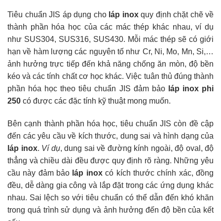
Tiêu chuẩn JIS áp dụng cho
láp inox
quy định chặt chẽ về
thành phần hóa học của các mác thép khác nhau, ví dụ
như SUS304, SUS316, SUS430. Mỗi mác thép sẽ có giới
hạn về hàm lượng các nguyên tố như Cr, Ni, Mo, Mn, Si,…
ảnh hưởng trực tiếp đến khả năng chống ăn mòn, độ bền
kéo và các tính chất cơ học khác. Việc tuân thủ đúng thành
phần hóa học theo tiêu chuẩn JIS đảm bảo
láp inox phi
250
có được các đặc tính kỹ thuật mong muốn.
Bên cạnh thành phần hóa học, tiêu chuẩn JIS còn đề cập
đến các yêu cầu về kích thước, dung sai và hình dạng của
láp inox
.
Ví dụ
, dung sai về đường kính ngoài, độ oval, độ
thẳng và chiều dài đều được quy định rõ ràng. Những yêu
cầu này đảm bảo
láp inox
có kích thước chính xác, đồng
đều, dễ dàng gia công và lắp đặt trong các ứng dụng khác
nhau. Sai lệch so với tiêu chuẩn có thể dẫn đến khó khăn
trong quá trình sử dụng và ảnh hưởng đến độ bền của kết