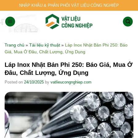
Skip
NHẬP KHẨU & PHÂN PHỐI VẬT LIỆU CÔNG NGHIỆP
to
content
Trang chủ
»
Tài liệu kỹ thuật
»
Láp Inox Nhật Bản Phi 250: Báo
Giá, Mua Ở Đâu, Chất Lượng, Ứng Dụng
Láp Inox Nhật Bản Phi 250: Báo Giá, Mua Ở
Đâu, Chất Lượng, Ứng Dụng
Posted on
24/10/2025
by
vatlieucongnghiep.com