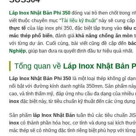
Láp Inox Nhật Bản Phi 350
đóng vai trò then chốt trong 
viết thuộc chuyên mục “
Tài liệu kỹ thuật
” này sẽ cung cấp 
thực tế
của láp inox phi 350, đặc biệt tập trung vào
tiêu 
mác thép phổ biến
, đánh giá
khả năng chống ăn mòn
t
với từng dự án. Cuối cùng, bài viết cũng đề cập đến
báo
Nghiệp
, giúp bạn đưa ra quyết định đầu tư hiệu quả nhất.
Tổng quan về
Láp Inox Nhật Bản P
Láp Inox Nhật Bản Phi 350
là một loại thép không gỉ dạn
nổi bật với đường kính danh nghĩa 350mm. Sản phẩm này
cao, và tính thẩm mỹ, đáp ứng nhu cầu đa dạng của nhiều 
inox
đặc biệt này, từ tiêu chuẩn kỹ thuật đến các ứng dụng 
Sản phẩm
láp Inox Nhật Bản
tuân thủ các tiêu chuẩn JI
inox
có thành phần hóa học, cơ tính và dung sai kích th
mác thép sẽ có những đặc tính riêng biệt phù hợp với từn