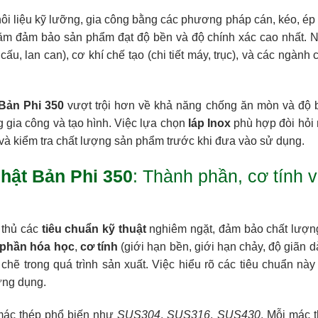
 liệu kỹ lưỡng, gia công bằng các phương pháp cán, kéo, ép h
hằm đảm bảo sản phẩm đạt độ bền và độ chính xác cao nhất. 
u, lan can), cơ khí chế tạo (chi tiết máy, trục), và các ngành
 Bản Phi 350
vượt trội hơn về khả năng chống ăn mòn và độ 
 gia công và tạo hình. Việc lựa chọn
láp Inox
phù hợp đòi hỏi
n và kiểm tra chất lượng sản phẩm trước khi đưa vào sử dụng.
hật Bản Phi 350
: Thành phần, cơ tính 
 thủ các
tiêu chuẩn kỹ thuật
nghiêm ngặt, đảm bảo chất lượn
 phần hóa học
,
cơ tính
(giới hạn bền, giới hạn chảy, độ giãn d
 chẽ trong quá trình sản xuất. Việc hiểu rõ các tiêu chuẩn nà
ứng dụng.
ác thép phổ biến như
SUS304
,
SUS316
,
SUS430
. Mỗi mác t