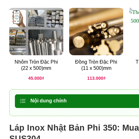
Nhôm Tròn Đặc Phi
Đồng Tròn Đặc Phi
T
(22 x 500)mm
(11 x 500)mm
45.000
₫
113.000
₫
Nội dung chính
Láp Inox Nhật Bản Phi 350: Mu
SUS304