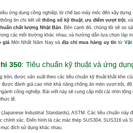
nhiều ứng dụng công nghiệp, từ chế tạo máy móc đến xây dựng 
thông tin chi tiết về
thông số kỹ thuật
,
ưu điểm vượt trội
, v
chuẩn chất lượng Nhật Bản
. Bên cạnh đó, chúng tôi sẽ so 
rong các môi trường khác nhau, và hướng dẫn lựa chọn láp i
 giá
Mới Nhất Năm Nay và
địa chỉ mua hàng uy tín
từ
Vật
hi 350
: Tiêu chuẩn kỹ thuật và ứng dụn
g tròn, được sản xuất theo các tiêu chuẩn kỹ thuật khắt khe c
 được đánh giá cao nhờ khả năng chống ăn mòn vượt trội, độ
ngành công nghiệp. Bài viết này sẽ cung cấp một cái nhìn tổng
thực tế.
S (Japanese Industrial Standards), ASTM. Các tiêu chuẩn này
ước chính xác. Điển hình là các mác thép SUS304, SUS316 và 
g mục đích sử dụng khác nhau.