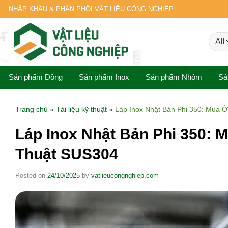
Skip
NHẬP KHẨU & PHÂN PHỐI VẬT LIỆU CÔNG NGHIỆP
to
content
Sản phẩm Đồng
Sản phẩm Inox
Sản phẩm Nhôm
Sả
Trang chủ
»
Tài liệu kỹ thuật
»
Láp Inox Nhật Bản Phi 350: Mua 
Láp Inox Nhật Bản Phi 350: 
Thuật SUS304
Posted on
24/10/2025
by
vatlieucongnghiep.com