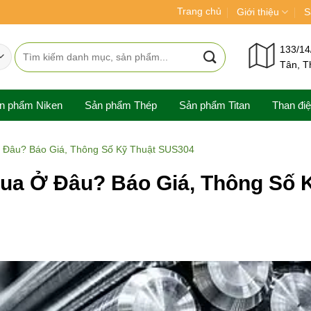
Trang chủ
Giới thiệu
S
Tìm
133/14
Tân, T
kiếm:
n phẩm Niken
Sản phẩm Thép
Sản phẩm Titan
Than đi
Ở Đâu? Báo Giá, Thông Số Kỹ Thuật SUS304
Mua Ở Đâu? Báo Giá, Thông Số 