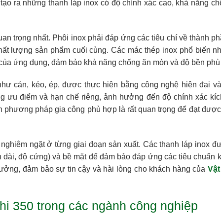
ể tạo ra những thanh láp inox có độ chính xác cao, khả năng 
an trọng nhất. Phôi inox phải đáp ứng các tiêu chí về thành p
chất lượng sản phẩm cuối cùng. Các mác thép inox phổ biến 
 của ứng dụng, đảm bảo khả năng chống ăn mòn và độ bền phù
ư cán, kéo, ép, được thực hiện bằng công nghệ hiện đại và
g ưu điểm và hạn chế riêng, ảnh hưởng đến độ chính xác kíc
ọn phương pháp gia công phù hợp là rất quan trọng để đạt được
nghiêm ngặt ở từng giai đoạn sản xuất. Các thanh láp inox đư
ãn dài, độ cứng) và bề mặt để đảm bảo đáp ứng các tiêu chuẩn k
ưởng, đảm bảo sự tin cậy và hài lòng cho khách hàng của
Vật
i 350 trong các ngành công nghiệp