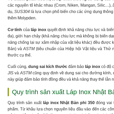
các nguyên tố khác nhau (Crom, Niken, Mangan, Silic…), 
dụ,
SUS304
là lựa chọn phổ biến cho các ứng dụng thông 
thêm Molypden.
Cơ tính
của
láp inox
quyết định khả năng chịu lực và biến
đa), giới hạn chảy (khả năng chịu lực mà không bị biến dạn
năng chống lại sự xâm nhập của vật liệu khác) đều được 
Bản) và
ASTM
(tiêu chuẩn của Hiệp hội Vật liệu và Thử n
thước cụ thể.
Cuối cùng,
dung sai kích thước
đảm bảo
láp inox
có độ c
JIS
và
ASTM
cũng quy định về dung sai cho đường kính, đ
này giúp đảm bảo tính đồng đều và khả năng thay thế lẫn
Quy trình sản xuất Láp Inox Nhật 
Quy trình sản xuất
láp inox Nhật Bản phi 350
đóng vai t
phẩm. Từ khâu lựa chọn nguyên liệu đầu vào đến các công