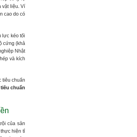
ật liệu. Ví
n cao do có
 lực kéo tối
độ cứng (khả
nghiệp Nhật
thép và kích
c tiêu chuẩn
c
tiêu chuẩn
bền
rội của sản
hực hiện tỉ