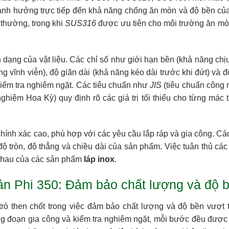
ảnh hưởng trực tiếp đến khả năng chống ăn mòn và độ bền của v
thường, trong khi
SUS316
được ưu tiên cho môi trường ăn mò
 dạng của vật liệu. Các chỉ số như giới hạn bền (khả năng chịu
g vĩnh viễn), độ giãn dài (khả năng kéo dài trước khi đứt) và 
kiểm tra nghiêm ngặt. Các tiêu chuẩn như
JIS
(tiêu chuẩn công 
ghiệm Hoa Kỳ) quy định rõ các giá trị tối thiểu cho từng mác 
hính xác cao, phù hợp với các yêu cầu lắp ráp và gia công. Cá
ộ tròn, độ thẳng và chiều dài của sản phẩm. Việc tuân thủ cá
 nhau của các sản phẩm
láp inox
.
Bản Phi 350: Đảm bảo chất lượng và độ 
rò then chốt trong việc đảm bảo chất lượng và độ bền vượt t
 đoạn gia công và kiểm tra nghiêm ngặt, mỗi bước đều được t