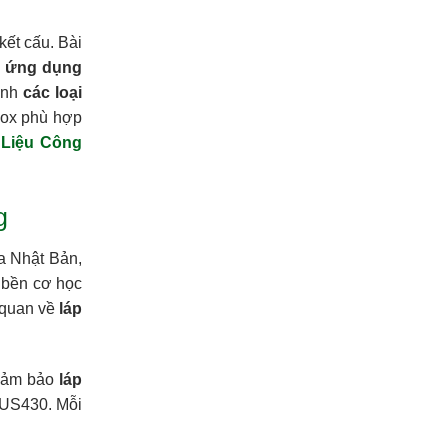
kết cấu. Bài
à
ứng dụng
sánh
các loại
nox phù hợp
 Liệu Công
g
ủa Nhật Bản,
 bền cơ học
 quan về
láp
 đảm bảo
láp
SUS430. Mỗi