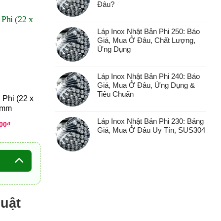
Đâu?
Láp Inox Nhật Bản Phi 250: Báo
Giá, Mua Ở Đâu, Chất Lượng,
Ứng Dụng
Láp Inox Nhật Bản Phi 240: Báo
Giá, Mua Ở Đâu, Ứng Dụng &
Tiêu Chuẩn
Phi (22 x
Thép Tròn Phi (18 x
Cây Niken Tròn Đặ
)mm
500)mm
Phi (12 x 500)mm
Láp Inox Nhật Bản Phi 230: Bảng
00
₫
15.000
₫
672.500
₫
Giá, Mua Ở Đâu Uy Tín, SUS304
uật