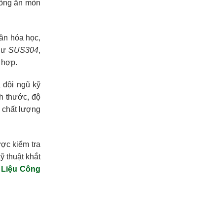
chống ăn mòn
hần hóa học,
như
SUS304
,
 hợp.
 đội ngũ kỹ
h thước, độ
 chất lượng
ợc kiểm tra
ỹ thuật khắt
 Liệu Công