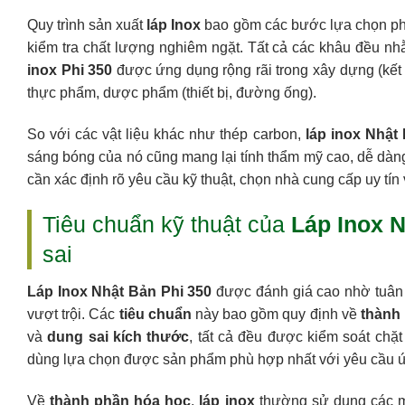
Quy trình sản xuất
láp Inox
bao gồm các bước lựa chọn phôi
kiểm tra chất lượng nghiêm ngặt. Tất cả các khâu đều n
inox Phi 350
được ứng dụng rộng rãi trong xây dựng (kết cấ
thực phẩm, dược phẩm (thiết bị, đường ống).
So với các vật liệu khác như thép carbon,
láp inox Nhật
sáng bóng của nó cũng mang lại tính thẩm mỹ cao, dễ dàng
cần xác định rõ yêu cầu kỹ thuật, chọn nhà cung cấp uy tí
Tiêu chuẩn kỹ thuật của
Láp Inox N
sai
Láp Inox Nhật Bản Phi 350
được đánh giá cao nhờ tuân
vượt trội. Các
tiêu chuẩn
này bao gồm quy định về
thành
và
dung sai kích thước
, tất cả đều được kiểm soát chặt
dùng lựa chọn được sản phẩm phù hợp nhất với yêu cầu 
Về
thành phần hóa học
,
láp inox
thường sử dụng các m