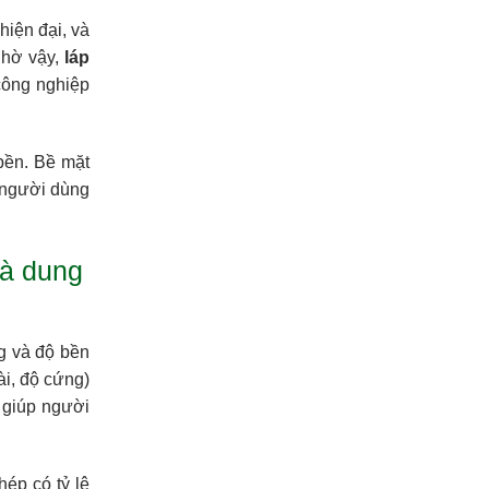
iện đại, và
Nhờ vậy,
láp
 công nghiệp
bền. Bề mặt
 người dùng
và dung
g và độ bền
ài, độ cứng)
y giúp người
hép có tỷ lệ