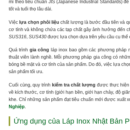
mỉ theo tiêu chuẩn JIS (Japanese Industrial Standards) đ
tốt và tuổi thọ lâu dài.
Việc
lựa chọn phôi liệu
chất lượng là bước đầu tiên và qu
cơ tính và không chứa các tạp chất gây ảnh hưởng đến 
SUS316
,
SUS430
được lựa chọn dựa trên yêu cầu cụ thể
Quá trình
gia công
láp inox bao gồm các phương pháp nh
thuật viên lành nghề. Mỗi phương pháp gia công có nhữn
bóng bề mặt và cơ tính của sản phẩm. Do đó, việc lựa ch
sản phẩm tối ưu.
Cuối cùng, quy trình
kiểm tra chất lượng
được thực hiện 
về kích thước, cơ tính (giới hạn bền, giới hạn chảy, độ gi
khe. Chỉ những sản phẩm đạt tiêu chuẩn mới được xuất x
Nghiệp
.
Ứng dụng của Láp Inox Nhật Bản Ph