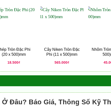
hép Tròn Đặc Phi
Cây Niken Tròn Đặc
Nhôm Tròn 
(20 x 500)mm
Phi (11 x 500)mm
500
18.500
₫
565.000
₫
45.0
a Ở Đâu? Báo Giá, Thông Số Kỹ Th